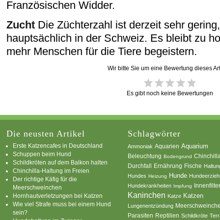
Französischen Widder.
Zucht
Die Züchterzahl ist derzeit sehr gering,
hauptsächlich in der Schweiz. Es bleibt zu ho
mehr Menschen für die Tiere begeistern.
Wir bitte Sie um eine Bewertung dieses Art
Es gibt noch keine Bewertungen
Die neusten Artikel
Schlagwörter
Erste Katzencafes in Deutschland
Aquarien
Aquarium
Ammoniak
Schuppen beim Hund
Beleuchtung
Chinchill
Bodengrund
Schildkröten auf dem Balkon halten
Durchfall
Ernährung
Fische
Haltun
Chinchilla-Haltung im Freien
Hunde
Hundes
Hundeerzie
Heizung
Der richtige Käfig für die
Innenfilte
Hundekrankheiten
Impfung
Meerschweinchen
Kaninchen
Katzen
Hornhautverletzungen bei Katzen
Katze
Wie viel Strafe muss bei einem Hund
Meerschweinch
Lungenentzündung
sein?
Parasiten
Reptilien
Schildkröte
Terr