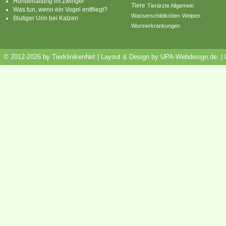
Hundehaltung im Zwinger
Tiere
Tierärzte Allgemein
Was tun, wenn ein Vogel entfliegt?
Wasserschildkröten
Welpen
Blutiger Urin bei Katzen
Wurmerkrankungen
© 2012-2026 by TierklinikenNet | Layout & Design by
UPA-Webdesign.de
.
|