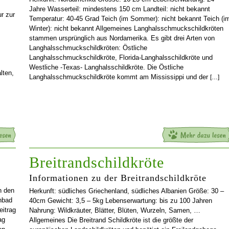
Jahre Wasserteil: mindestens 150 cm Landteil: nicht bekannt
r zur
Temperatur: 40-45 Grad Teich (im Sommer): nicht bekannt Teich (i
Winter): nicht bekannt Allgemeines Langhalsschmuckschildkröten
stammen ursprünglich aus Nordamerika. Es gibt drei Arten von
Langhalsschmuckschildkröten: Östliche
Langhalsschmuckschildkröte, Florida-Langhalsschildkröte und
Westliche -Texas- Langhalsschildkröte. Die Östliche
lten,
Langhalsschmuckschildkröte kommt am Mississippi und der
[…]
Breitrandschildkröte
Informationen zu der Breitrandschildkröte
n den
Herkunft: südliches Griechenland, südliches Albanien Größe: 30 –
enbad
40cm Gewicht: 3,5 – 5kg Lebenserwartung: bis zu 100 Jahren
eitrag
Nahrung: Wildkräuter, Blätter, Blüten, Wurzeln, Samen, …
ag
Allgemeines Die Breitrand Schildkröte ist die größte der