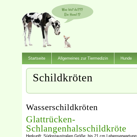
Startseite
Allgemeines zur Tiermedizin
Hunde
Schildkröten
Wasserschildkröten
Glattrücken-
Schlangenhalsschildkröte
Herkunft: Südostaustralien Größe: bis 21 cm Lebenserwartung