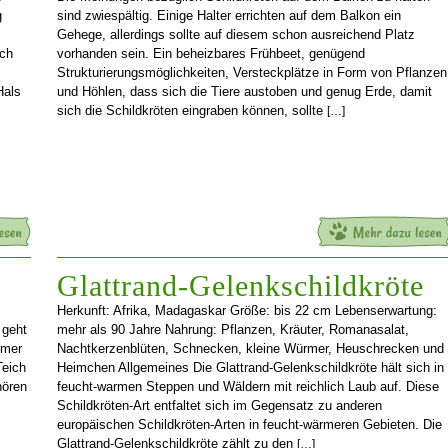
g
sind zwiespältig. Einige Halter errichten auf dem Balkon ein
Gehege, allerdings sollte auf diesem schon ausreichend Platz
uch
vorhanden sein. Ein beheizbares Frühbeet, genügend
Strukturierungsmöglichkeiten, Versteckplätze in Form von Pflanzen
Hals
und Höhlen, dass sich die Tiere austoben und genug Erde, damit
sich die Schildkröten eingraben können, sollte
[…]
Glattrand-Gelenkschildkröte
Herkunft: Afrika, Madagaskar Größe: bis 22 cm Lebenserwartung:
 geht
mehr als 90 Jahre Nahrung: Pflanzen, Kräuter, Romanasalat,
mmer
Nachtkerzenblüten, Schnecken, kleine Würmer, Heuschrecken und
Teich
Heimchen Allgemeines Die Glattrand-Gelenkschildkröte hält sich in
hören
feucht-warmen Steppen und Wäldern mit reichlich Laub auf. Diese
Schildkröten-Art entfaltet sich im Gegensatz zu anderen
europäischen Schildkröten-Arten in feucht-wärmeren Gebieten. Die
Glattrand-Gelenkschildkröte zählt zu den
[…]