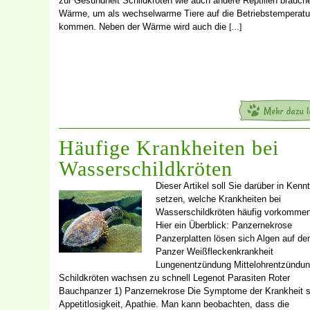
zur Gesundheit Schildkröten wie auch andere Reptilien brauch
Wärme, um als wechselwarme Tiere auf die Betriebstemperatu
kommen. Neben der Wärme wird auch die
[…]
Häufige Krankheiten bei
Wasserschildkröten
Dieser Artikel soll Sie darüber in Kenn
setzen, welche Krankheiten bei
Wasserschildkröten häufig vorkommen
Hier ein Überblick: Panzernekrose
Panzerplatten lösen sich Algen auf d
Panzer Weißfleckenkrankheit
Lungenentzündung Mittelohrentzündu
Schildkröten wachsen zu schnell Legenot Parasiten Roter
Bauchpanzer 1) Panzernekrose Die Symptome der Krankheit s
Appetitlosigkeit, Apathie. Man kann beobachten, dass die