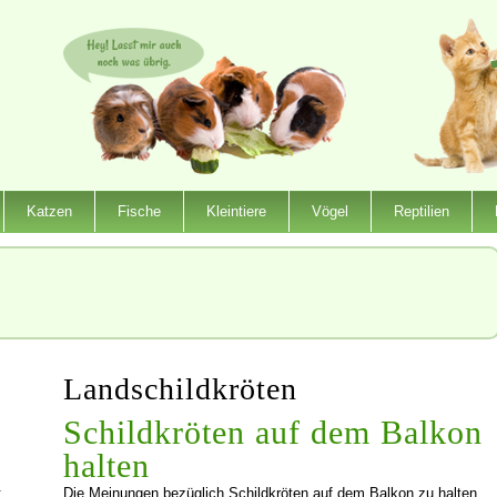
Katzen
Fische
Kleintiere
Vögel
Reptilien
Landschildkröten
Schildkröten auf dem Balkon
halten
:
Die Meinungen bezüglich Schildkröten auf dem Balkon zu halten