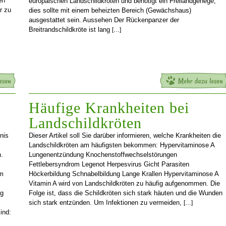
en
europäischen Landschildkröten und benötigt ein Freilandgehege,
r zu
dies sollte mit einem beheizten Bereich (Gewächshaus)
ausgestattet sein. Aussehen Der Rückenpanzer der
Breitrandschildkröte ist lang
[…]
Häufige Krankheiten bei
Landschildkröten
tnis
Dieser Artikel soll Sie darüber informieren, welche Krankheiten die
Landschildkröten am häufigsten bekommen: Hypervitaminose A
.
Lungenentzündung Knochenstoffwechselstörungen
Fettlebersyndrom Legenot Herpesvirus Gicht Parasiten
em
Höckerbildung Schnabelbildung Lange Krallen Hypervitaminose A
Vitamin A wird von Landschildkröten zu häufig aufgenommen. Die
ng
Folge ist, dass die Schildkröten sich stark häuten und die Wunden
sich stark entzünden. Um Infektionen zu vermeiden,
[…]
ind: