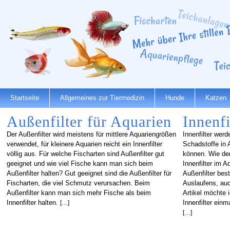
Startseite
Allgemeines zur Tiermedizin
Hunde
Katzen
Außenfilter für Aquarien
Innenfi
Der Außenfilter wird meistens für mittlere Aquariengrößen
Innenfilter wer
verwendet, für kleinere Aquarien reicht ein Innenfilter
Schadstoffe in A
völlig aus. Für welche Fischarten sind Außenfilter gut
können. Wie der
geeignet und wie viel Fische kann man sich beim
Innenfilter im 
Außenfilter halten? Gut geeignet sind die Außenfilter für
Außenfilter best
Fischarten, die viel Schmutz verursachen. Beim
Auslaufens, auc
Außenfilter kann man sich mehr Fische als beim
Artikel möchte 
Innenfilter halten.
Innenfilter einm
[…]
[…]