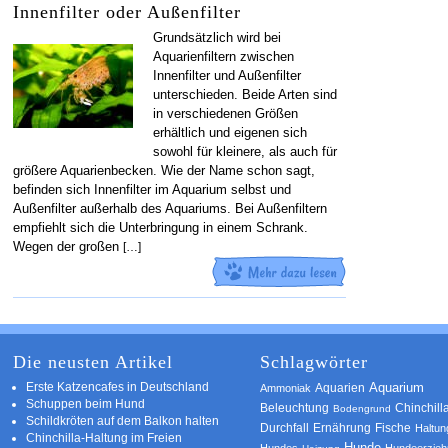
Innenfilter oder Außenfilter
Grundsätzlich wird bei
Aquarienfiltern zwischen
Innenfilter und Außenfilter
unterschieden. Beide Arten sind
in verschiedenen Größen
erhältlich und eigenen sich
sowohl für kleinere, als auch für
größere Aquarienbecken. Wie der Name schon sagt,
befinden sich Innenfilter im Aquarium selbst und
Außenfilter außerhalb des Aquariums. Bei Außenfiltern
empfiehlt sich die Unterbringung in einem Schrank.
Wegen der großen
[…]
Die neusten Artikel
Schlagwörter
Erste Katzencafes in Deutschland
Aquarien
Aquarium
Ammoniak
Schuppen beim Hund
Beleuchtung
Chinchill
Bodengrund
Schildkröten auf dem Balkon halten
Durchfall
Ernährung
Fische
Haltun
Chinchilla-Haltung im Freien
Hunde
Hundes
Hundeerzie