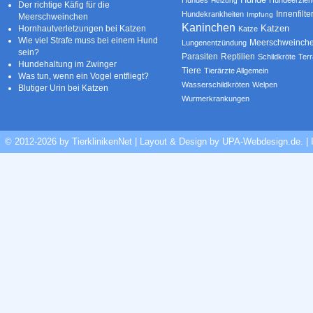
Heizung
Der richtige Käfig für die
Innenfilte
Hundekrankheiten
Impfung
Meerschweinchen
Kaninchen
Katzen
Hornhautverletzungen bei Katzen
Katze
Wie viel Strafe muss bei einem Hund
Meerschweinch
Lungenentzündung
sein?
Parasiten
Reptilien
Schildkröte
Terr
Hundehaltung im Zwinger
Tiere
Tierärzte Allgemein
Was tun, wenn ein Vogel entfliegt?
Wasserschildkröten
Welpen
Blutiger Urin bei Katzen
Wurmerkrankungen
© 2012-2026 by TierklinikenNet | Layout & Design by
UPA-Webdesign.de
.
|