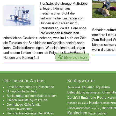
Tierärzte, die strenge Maßstäbe
anlegen, können aus
medizinischer Sicht die
herkömmliche Kastration von
Hunden und Katzen nicht
unterstützen, da die Tiere ohne
Schäden auftret
ihre wichtigen Keimdrüsen
erreichte Leistu
erheblich an Gewicht zunehmen, was im Laufe der Zeit
Zum Beispiel W
die Funktion der Schilddrüse maßgeblich beeinflussen
können schwerw
kann. Gelenkerkrankungen, Wirbelsäulenerkrankungen
wenn die bishe
und andere Leiden können als Folge der Kastration bei
Hunden und Katzen
[…]
Die neusten Artikel
Schlagwörter
Erste Katzencafes in Deutschland
Aquarien
Aquarium
Ammoniak
Schuppen beim Hund
Beleuchtung
Chinchill
Bodengrund
Schildkröten auf dem Balkon halten
Durchfall
Ernährung
Fische
Haltun
Chinchilla-Haltung im Freien
Hunde
Hundes
Hundeerzie
Heizung
Der richtige Käfig für die
Innenfilte
Hundekrankheiten
Impfung
Meerschweinchen
Kaninchen
Katzen
Hornhautverletzungen bei Katzen
Katze