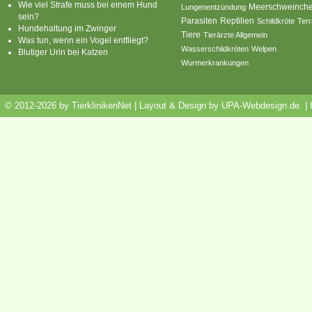
Wie viel Strafe muss bei einem Hund
Meerschweinch
Lungenentzündung
sein?
Parasiten
Reptilien
Schildkröte
Terr
Hundehaltung im Zwinger
Tiere
Tierärzte Allgemein
Was tun, wenn ein Vogel entfliegt?
Wasserschildkröten
Welpen
Blutiger Urin bei Katzen
Wurmerkrankungen
© 2012-2026 by TierklinikenNet | Layout & Design by
UPA-Webdesign.de
.
|