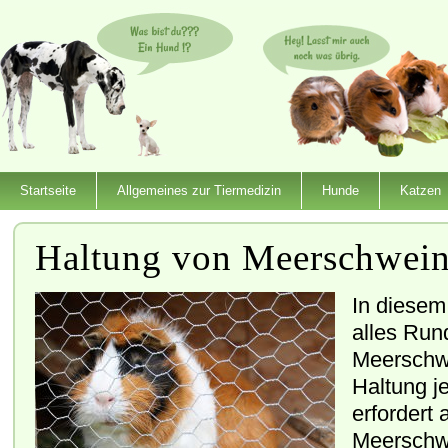
Startseite
Allgemeines zur Tiermedizin
Hunde
Katzen
Haltung von Meerschwei
In diesem
alles Run
Meerschw
Haltung j
erfordert 
Meerschw