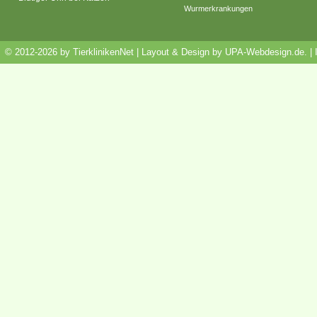
Wurmerkrankungen
© 2012-2026 by TierklinikenNet | Layout & Design by
UPA-Webdesign.de
.
|