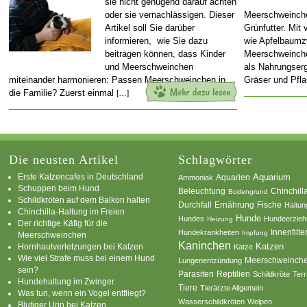
sie nicht genügend darauf achten
oder sie vernachlässigen. Dieser
Meerschweinche
Artikel soll Sie darüber
Grünfutter. Mit
informieren, wie Sie dazu
wie Apfelbaumz
beitragen können, dass Kinder
Meerschweinche
und Meerschweinchen
als Nahrungser
miteinander harmonieren: Passen Meerschweinchen in
Gräser und Pfl
die Familie? Zuerst einmal
[…]
Die neusten Artikel
Schlagwörter
Erste Katzencafes in Deutschland
Aquarien
Aquarium
Ammoniak
Schuppen beim Hund
Beleuchtung
Chinchill
Bodengrund
Schildkröten auf dem Balkon halten
Durchfall
Ernährung
Fische
Haltun
Chinchilla-Haltung im Freien
Hunde
Hundes
Hundeerzie
Heizung
Der richtige Käfig für die
Innenfilte
Hundekrankheiten
Impfung
Meerschweinchen
Kaninchen
Katzen
Hornhautverletzungen bei Katzen
Katze
Wie viel Strafe muss bei einem Hund
Meerschweinch
Lungenentzündung
sein?
Parasiten
Reptilien
Schildkröte
Terr
Hundehaltung im Zwinger
Tiere
Tierärzte Allgemein
Was tun, wenn ein Vogel entfliegt?
Wasserschildkröten
Welpen
Blutiger Urin bei Katzen