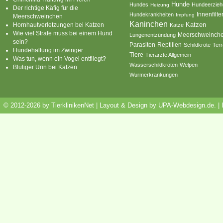
Hunde
Hundes
Hundeerzie
Heizung
Der richtige Käfig für die
Innenfilte
Hundekrankheiten
Impfung
Meerschweinchen
Kaninchen
Katzen
Hornhautverletzungen bei Katzen
Katze
Wie viel Strafe muss bei einem Hund
Meerschweinch
Lungenentzündung
sein?
Parasiten
Reptilien
Schildkröte
Terr
Hundehaltung im Zwinger
Tiere
Tierärzte Allgemein
Was tun, wenn ein Vogel entfliegt?
Wasserschildkröten
Welpen
Blutiger Urin bei Katzen
Wurmerkrankungen
© 2012-2026 by TierklinikenNet | Layout & Design by
UPA-Webdesign.de
.
|