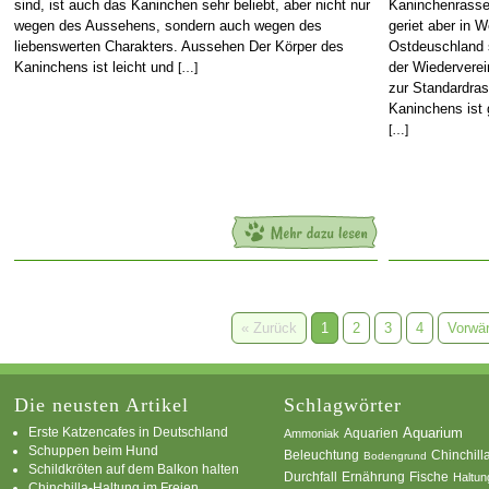
sind, ist auch das Kaninchen sehr beliebt, aber nicht nur
Kaninchenrasse 
wegen des Aussehens, sondern auch wegen des
geriet aber in 
liebenswerten Charakters. Aussehen Der Körper des
Ostdeuschland s
Kaninchens ist leicht und
der Wiederverei
[…]
zur Standardra
Kaninchens ist 
[…]
« Zurück
1
2
3
4
Vorwär
Die neusten Artikel
Schlagwörter
Erste Katzencafes in Deutschland
Aquarien
Aquarium
Ammoniak
Schuppen beim Hund
Beleuchtung
Chinchill
Bodengrund
Schildkröten auf dem Balkon halten
Durchfall
Ernährung
Fische
Haltun
Chinchilla-Haltung im Freien