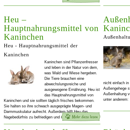
Heu –
Außenh
Hauptnahrungsmittel von
Kanin
Kaninchen
Außenhalt
Heu - Hauptnahrungsmittel der
Kaninchen
Kaninchen sind Pflanzenfresser
und leben in der Natur von dem,
was Wald und Wiese hergeben.
Die Tiere brauchen eine
nicht einfach in
abwechslungsreiche und
Außengehege ste
ausgewogene Ernährung. Heu ist
Außenhaltung v
das Hauptnahrungsmittel von
unter anderem
Kaninchen und sie sollten täglich frisches bekommen.
Sie halten so ihre schwach ausgeprägte Magen- und
Darmmuskulatur aufrecht. Außerdem hilft Heu das
Nagebedürfnis zu befriedigen und nutzt zudem
[…]