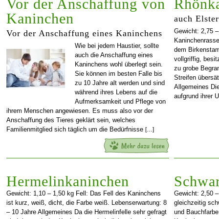
Vor der Anschaffung von
Rhönk
Kaninchen
auch Elste
Gewicht: 2,75 – 
Vor der Anschaffung eines Kaninchens
Kaninchenrasse 
Wie bei jedem Haustier, sollte
dem Birkenstam
auch die Anschaffung eines
vollgriffig, bes
Kaninchens wohl überlegt sein.
zu grobe Begran
Sie können im besten Falle bis
Streifen übersä
zu 10 Jahre alt werden und sind
Allgemeines D
während ihres Lebens auf die
aufgrund ihrer
Aufmerksamkeit und Pflege von
ihrem Menschen angewiesen. Es muss also vor der
Anschaffung des Tieres geklärt sein, welches
Familienmitglied sich täglich um die Bedürfnisse
[…]
Hermelinkaninchen
Schwar
Gewicht: 1,10 – 1,50 kg Fell: Das Fell des Kaninchens
Gewicht: 2,50 – 
ist kurz, weiß, dicht, die Farbe weiß. Lebenserwartung: 8
gleichzeitig sc
– 10 Jahre Allgemeines Da die Hermelinfelle sehr gefragt
und Bauchfarbe 