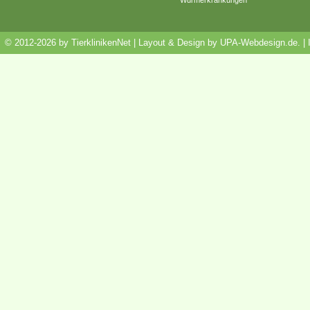
© 2012-2026 by TierklinikenNet | Layout & Design by
UPA-Webdesign.de
.
|