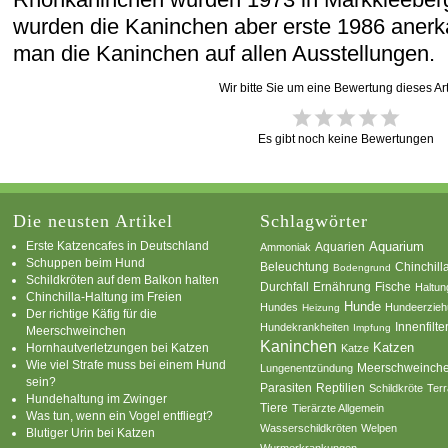
wurden die Kaninchen aber erste 1986 anerk
man die Kaninchen auf allen Ausstellungen.
Wir bitte Sie um eine Bewertung dieses Art
Es gibt noch keine Bewertungen
Die neusten Artikel
Schlagwörter
Erste Katzencafes in Deutschland
Aquarien
Aquarium
Ammoniak
Schuppen beim Hund
Beleuchtung
Chinchill
Bodengrund
Schildkröten auf dem Balkon halten
Durchfall
Ernährung
Fische
Haltun
Chinchilla-Haltung im Freien
Hunde
Hundes
Hundeerzie
Heizung
Der richtige Käfig für die
Innenfilte
Hundekrankheiten
Impfung
Meerschweinchen
Kaninchen
Katzen
Hornhautverletzungen bei Katzen
Katze
Wie viel Strafe muss bei einem Hund
Meerschweinch
Lungenentzündung
sein?
Parasiten
Reptilien
Schildkröte
Terr
Hundehaltung im Zwinger
Tiere
Tierärzte Allgemein
Was tun, wenn ein Vogel entfliegt?
Wasserschildkröten
Welpen
Blutiger Urin bei Katzen
Wurmerkrankungen