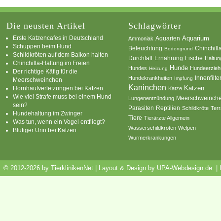
Die neusten Artikel
Schlagwörter
Erste Katzencafes in Deutschland
Aquarien
Aquarium
Ammoniak
Schuppen beim Hund
Beleuchtung
Chinchill
Bodengrund
Schildkröten auf dem Balkon halten
Durchfall
Ernährung
Fische
Haltun
Chinchilla-Haltung im Freien
Hunde
Hundes
Hundeerzie
Heizung
Der richtige Käfig für die
Innenfilte
Hundekrankheiten
Impfung
Meerschweinchen
Kaninchen
Katzen
Hornhautverletzungen bei Katzen
Katze
Wie viel Strafe muss bei einem Hund
Meerschweinch
Lungenentzündung
sein?
Parasiten
Reptilien
Schildkröte
Terr
Hundehaltung im Zwinger
Tiere
Tierärzte Allgemein
Was tun, wenn ein Vogel entfliegt?
Wasserschildkröten
Welpen
Blutiger Urin bei Katzen
Wurmerkrankungen
© 2012-2026 by TierklinikenNet | Layout & Design by
UPA-Webdesign.de
.
|