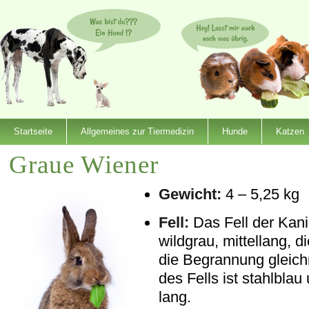
Startseite
Allgemeines zur Tiermedizin
Hunde
Katzen
Graue Wiener
Gewicht:
4 – 5,25 kg
Fell:
Das Fell der Kan
wildgrau, mittellang, d
die Begrannung gleich
des Fells ist stahlbla
lang.