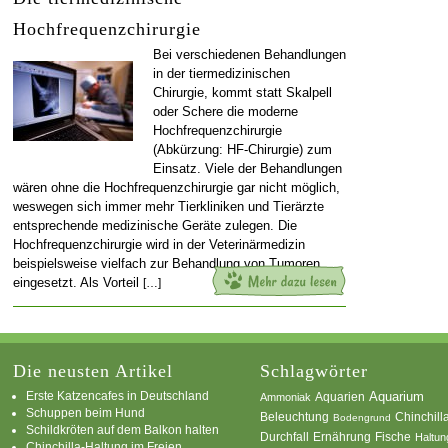
Hochfrequenzchirurgie
Bei verschiedenen Behandlungen
in der tiermedizinischen
Chirurgie, kommt statt Skalpell
oder Schere die moderne
Hochfrequenzchirurgie
(Abkürzung: HF-Chirurgie) zum
Einsatz. Viele der Behandlungen
wären ohne die Hochfrequenzchirurgie gar nicht möglich,
weswegen sich immer mehr Tierkliniken und Tierärzte
entsprechende medizinische Geräte zulegen. Die
Hochfrequenzchirurgie wird in der Veterinärmedizin
beispielsweise vielfach zur Behandlung von Tumoren
eingesetzt. Als Vorteil
[…]
Die neusten Artikel
Schlagwörter
Erste Katzencafes in Deutschland
Aquarien
Aquarium
Ammoniak
Schuppen beim Hund
Beleuchtung
Chinchill
Bodengrund
Schildkröten auf dem Balkon halten
Durchfall
Ernährung
Fische
Haltun
Chinchilla-Haltung im Freien