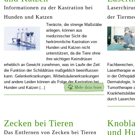
Informationen zu der Kastration bei
Laserchiru
Hunden und Katzen
der Tierme
Tierärzte, die strenge Maßstäbe
anlegen, können aus
medizinischer Sicht die
herkömmliche Kastration von
Hunden und Katzen nicht
unterstützen, da die Tiere ohne
ihre wichtigen Keimdrüsen
erheblich an Gewicht zunehmen, was im Laufe der Zeit
Fachbereichen, 
die Funktion der Schilddrüse maßgeblich beeinflussen
Lasertherapie w
kann. Gelenkerkrankungen, Wirbelsäulenerkrankungen
in der Orthopäd
und andere Leiden können als Folge der Kastration bei
Dermatologie, I
Hunden und Katzen
Tumortherapie 
[…]
Krankheitsbilde
durch Laserchir
Zecken bei Tieren
Knobla
und H
Das Entfernen von Zecken bei Tieren