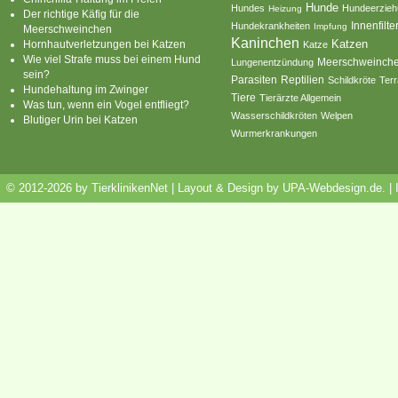
Hunde
Hundes
Hundeerzie
Heizung
Der richtige Käfig für die
Innenfilte
Hundekrankheiten
Impfung
Meerschweinchen
Kaninchen
Katzen
Hornhautverletzungen bei Katzen
Katze
Wie viel Strafe muss bei einem Hund
Meerschweinch
Lungenentzündung
sein?
Parasiten
Reptilien
Schildkröte
Terr
Hundehaltung im Zwinger
Tiere
Tierärzte Allgemein
Was tun, wenn ein Vogel entfliegt?
Wasserschildkröten
Welpen
Blutiger Urin bei Katzen
Wurmerkrankungen
© 2012-2026 by TierklinikenNet | Layout & Design by
UPA-Webdesign.de
.
|