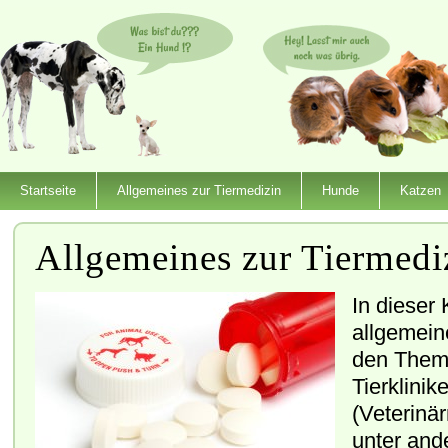
Startseite
Allgemeines zur Tiermedizin
Hunde
Katzen
Allgemeines zur Tiermedi
In dieser 
allgemein
den Them
Tierklinik
(Veterinä
unter and