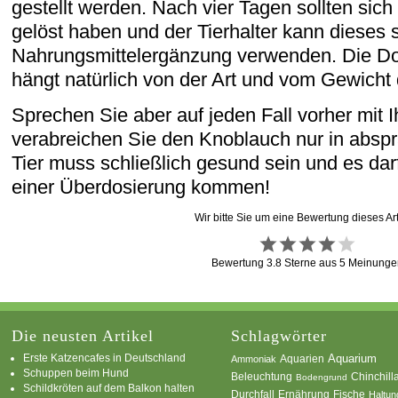
gestellt werden. Nach vier Tagen sollten sic
gelöst haben und der Tierhalter kann dieses s
Nahrungsmittelergänzung verwenden. Die D
hängt natürlich von der Art und vom Gewicht 
Sprechen Sie aber auf jeden Fall vorher mit I
verabreichen Sie den Knoblauch nur in abspr
Tier muss schließlich gesund sein und es darf
einer Überdosierung kommen!
Wir bitte Sie um eine Bewertung dieses Art
Bewertung
3.8
Sterne aus
5
Meinunge
Die neusten Artikel
Schlagwörter
Erste Katzencafes in Deutschland
Aquarien
Aquarium
Ammoniak
Schuppen beim Hund
Beleuchtung
Chinchill
Bodengrund
Schildkröten auf dem Balkon halten
Durchfall
Ernährung
Fische
Haltun