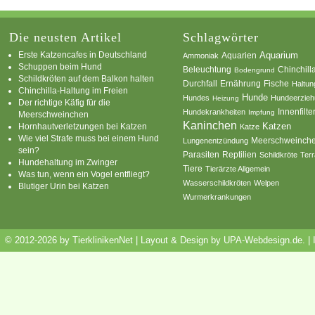
Die neusten Artikel
Schlagwörter
Erste Katzencafes in Deutschland
Aquarien
Aquarium
Ammoniak
Schuppen beim Hund
Beleuchtung
Chinchill
Bodengrund
Schildkröten auf dem Balkon halten
Durchfall
Ernährung
Fische
Haltun
Chinchilla-Haltung im Freien
Hunde
Hundes
Hundeerzie
Heizung
Der richtige Käfig für die
Innenfilte
Hundekrankheiten
Impfung
Meerschweinchen
Kaninchen
Katzen
Hornhautverletzungen bei Katzen
Katze
Wie viel Strafe muss bei einem Hund
Meerschweinch
Lungenentzündung
sein?
Parasiten
Reptilien
Schildkröte
Terr
Hundehaltung im Zwinger
Tiere
Tierärzte Allgemein
Was tun, wenn ein Vogel entfliegt?
Wasserschildkröten
Welpen
Blutiger Urin bei Katzen
Wurmerkrankungen
© 2012-2026 by TierklinikenNet | Layout & Design by
UPA-Webdesign.de
.
|