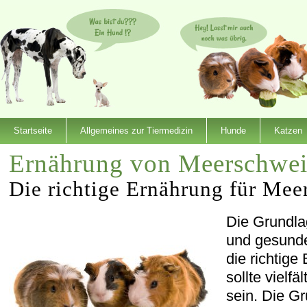
Startseite
Allgemeines zur Tiermedizin
Hunde
Katzen
Ernährung von Meerschwe
Die richtige Ernährung für Me
Die Grundlag
und gesund
die richtig
sollte vielf
sein. Die G