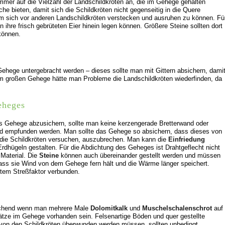
mer auf die Vielzahl der Landschildkröten an, die im Gehege gehalten
he bieten, damit sich die Schildkröten nicht gegenseitig in die Quere
m sich vor anderen Landschildkröten verstecken und ausruhen zu können. Fü
ihre frisch gebrüteten Eier hinein legen können. Größere Steine sollten dort
können.
ehege untergebracht werden – dieses sollte man mit Gittern absichern, dami
em großen Gehege hätte man Probleme die Landschildkröten wiederfinden, da
eheges
s Gehege abzusichern, sollte man keine kerzengerade Bretterwand oder
nd empfunden werden. Man sollte das Gehege so absichern, dass dieses von
 die Schildkröten versuchen, auszubrechen. Man kann die
Einfriedung
rdhügeln gestalten. Für die Abdichtung des Geheges ist Drahtgeflecht nicht
Material. Die
Steine
können auch übereinander gestellt werden und müssen
dass sie Wind von dem Gehege fern hält und die Wärme länger speichert.
em Streßfaktor verbunden.
eichend wenn man mehrere Male
Dolomitkalk
und
Muschelschalenschrot
auf
tze im Gehege vorhanden sein. Felsenartige Böden und quer gestellte
von den Schildkröten überwunden werden müssen, sollten unbedingt