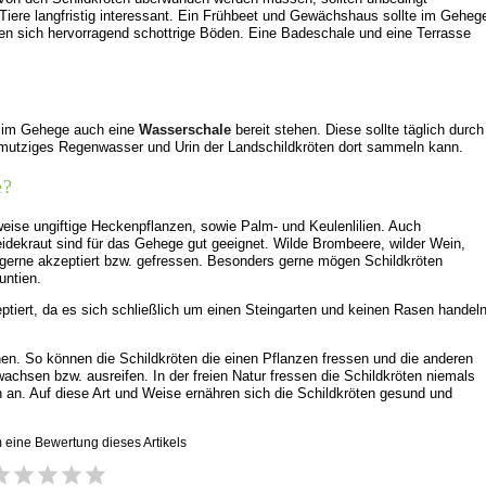
iere langfristig interessant. Ein Frühbeet und Gewächshaus sollte im Geheg
en sich hervorragend schottrige Böden. Eine Badeschale und eine Terrasse
te im Gehege auch eine
Wasserschale
bereit stehen. Diese sollte täglich durch
mutziges Regenwasser und Urin der Landschildkröten dort sammeln kann.
e?
eise ungiftige Heckenpflanzen, sowie Palm- und Keulenlilien. Auch
dekraut sind für das Gehege gut geeignet. Wilde Brombeere, wilder Wein,
gerne akzeptiert bzw. gefressen. Besonders gerne mögen Schildkröten
untien.
ptiert, da es sich schließlich um einen Steingarten und keinen Rasen handel
en. So können die Schildkröten die einen Pflanzen fressen und die anderen
chsen bzw. ausreifen. In der freien Natur fressen die Schildkröten niemals
 an. Auf diese Art und Weise ernähren sich die Schildkröten gesund und
m eine Bewertung dieses Artikels