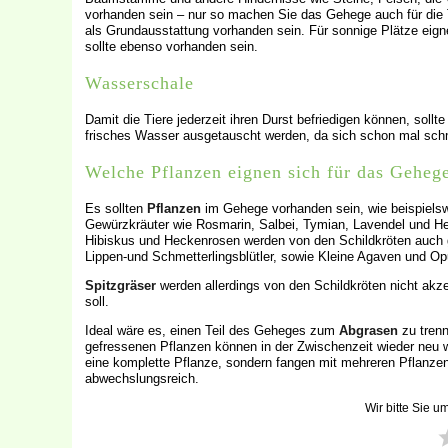
vorhanden sein – nur so machen Sie das Gehege auch für die T
als Grundausstattung vorhanden sein. Für sonnige Plätze eign
sollte ebenso vorhanden sein.
Wasserschale
Damit die Tiere jederzeit ihren Durst befriedigen können, soll
frisches Wasser ausgetauscht werden, da sich schon mal sch
Welche Pflanzen eignen sich für das Geheg
Es sollten
Pflanzen
im Gehege vorhanden sein, wie beispielsw
Gewürzkräuter wie Rosmarin, Salbei, Tymian, Lavendel und Hei
Hibiskus und Heckenrosen werden von den Schildkröten auch 
Lippen-und Schmetterlingsblütler, sowie Kleine Agaven und Op
Spitzgräser
werden allerdings von den Schildkröten nicht akze
soll.
Ideal wäre es, einen Teil des Geheges zum
Abgrasen
zu trenn
gefressenen Pflanzen können in der Zwischenzeit wieder neu wa
eine komplette Pflanze, sondern fangen mit mehreren Pflanzen
abwechslungsreich.
Wir bitte Sie u