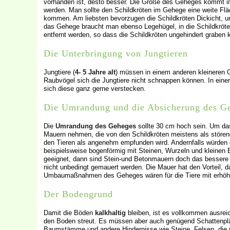
vorhanden ist, desto besser. Die Größe des Geheges kommt im
werden. Man sollte den Schildkröten im Gehege eine weite Fläc
kommen. Am liebsten bevorzugen die Schildkröten Dickicht, u
das Gehege braucht man ebenso Legehügel, in die Schildkröten 
entfernt werden, so dass die Schildkröten ungehindert graben 
Die Unterbringung von Jungtieren
Jungtiere (
4- 5 Jahre alt
) müssen in einem anderen kleineren G
Raubvögel sich die Jungtiere nicht schnappen können. In ein
sich diese ganz gerne verstecken.
Die Umrandung und die Absicherung des G
Die
Umrandung des Geheges
sollte 30 cm hoch sein. Um da
Mauern nehmen, die von den Schildkröten meistens als störe
den Tieren als angenehm empfunden wird. Andernfalls würden
beispielsweise bogenförmig mit Steinen, Wurzeln und kleinen E
geeignet, dann sind Stein-und Betonmauern doch das bessere 
nicht unbedingt gemauert werden. Die Mauer hat den Vorteil, 
Umbaumaßnahmen des Geheges wären für die Tiere mit erhöht
Der Bodengrund
Damit die Böden
kalkhaltig
bleiben, ist es vollkommen ausr
den Boden streut. Es müssen aber auch genügend Schattenplä
Baumstämme und andere Hindernisse wie Steine, Felsen, die 