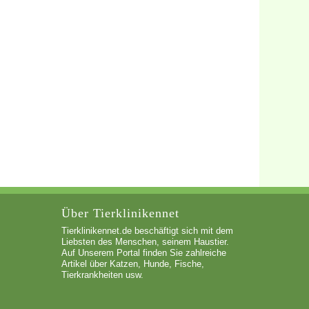
Über Tierklinikennet
Tierklinikennet.de beschäftigt sich mit dem
Liebsten des Menschen, seinem Haustier.
Auf Unserem Portal finden Sie zahlreiche
Artikel über Katzen, Hunde, Fische,
Tierkrankheiten usw.