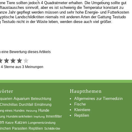
ene Tiere sollten jedoch 4 Quadratmeter erhalten. Die Umgebung sollte gut
taustausches sinnvoll, aber es ist schwierig die Temperatur konstant zu
ganze Jahr gepflegt werden müssen und sehr hohe Energie- und Futterkosten
ptische Landschildkröten niemals mit anderen Arten der Gattung Testudo
Testudo nicht in der Wüste leben, werden diese auch viel größer.
m eine Bewertung dieses Artikels
g
4
Sterne aus
3
Meinungen
örter
Hauptthemen
Allgemeines zur Tiermedizin
quarien
Aquarium
Beleuchtung
Fische
Chinchillas
Durchfall
Ernährung
Kleintiere
Hunde
ung eines Hundes
Heizung
Reptilien
Innenfilter
ung
Hundekrankheiten
Impfung
en
Katzen
Katze
Lungenentzündung
inchen
Parasiten
Reptilien
Schildkröte