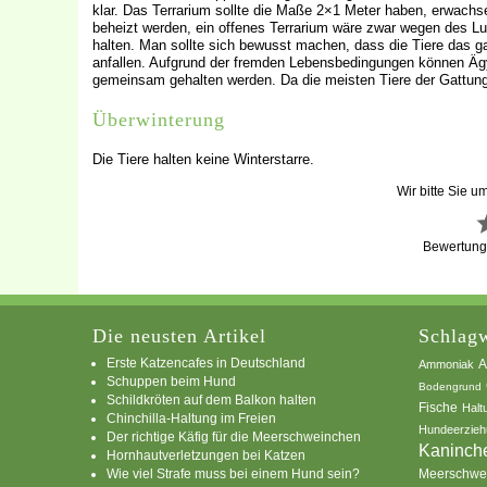
klar. Das Terrarium sollte die Maße 2×1 Meter haben, erwachs
beheizt werden, ein offenes Terrarium wäre zwar wegen des Luf
halten. Man sollte sich bewusst machen, dass die Tiere das 
anfallen. Aufgrund der fremden Lebensbedingungen können Ägy
gemeinsam gehalten werden. Da die meisten Tiere der Gattung 
Überwinterung
Die Tiere halten keine Winterstarre.
Wir bitte Sie u
Bewertun
Die neusten Artikel
Schlagw
Erste Katzencafes in Deutschland
A
Ammoniak
Schuppen beim Hund
Bodengrund
Schildkröten auf dem Balkon halten
Fische
Halt
Chinchilla-Haltung im Freien
Hundeerzieh
Der richtige Käfig für die Meerschweinchen
Kaninch
Hornhautverletzungen bei Katzen
Wie viel Strafe muss bei einem Hund sein?
Meerschwe