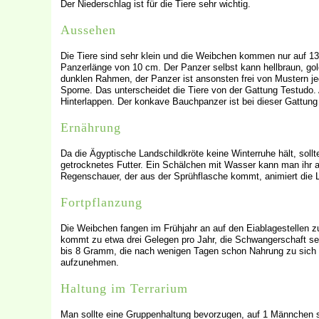
Der Niederschlag ist für die Tiere sehr wichtig.
Aussehen
Die Tiere sind sehr klein und die Weibchen kommen nur auf 1
Panzerlänge von 10 cm. Der Panzer selbst kann hellbraun, gol
dunklen Rahmen, der Panzer ist ansonsten frei von Mustern je
Sporne. Das unterscheidet die Tiere von der Gattung Testudo.
Hinterlappen. Der konkave Bauchpanzer ist bei dieser Gattung
Ernährung
Da die Ägyptische Landschildkröte keine Winterruhe hält, sollt
getrocknetes Futter. Ein Schälchen mit Wasser kann man ihr 
Regenschauer, der aus der Sprühflasche kommt, animiert die 
Fortpflanzung
Die Weibchen fangen im Frühjahr an auf den Eiablagestellen z
kommt zu etwa drei Gelegen pro Jahr, die Schwangerschaft sel
bis 8 Gramm, die nach wenigen Tagen schon Nahrung zu sich n
aufzunehmen.
Haltung im Terrarium
Man sollte eine Gruppenhaltung bevorzugen, auf 1 Männchen s