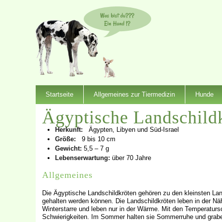
Startseite
Allgemeines zur Tiermedizin
Hunde
Ägyptische Landschild
Herkunft:
Ägypten, Libyen und Süd-Israel
Größe:
9 bis 10 cm
Gewicht:
5,5 – 7 g
Lebenserwartung:
über 70 Jahre
Allgemeines
Die Ägyptische Landschildkröten gehören zu den kleinsten Land
gehalten werden können. Die Landschildkröten leben in der Nä
Winterstarre und leben nur in der Wärme. Mit den Temperatu
Schwierigkeiten. Im Sommer halten sie Sommerruhe und graben