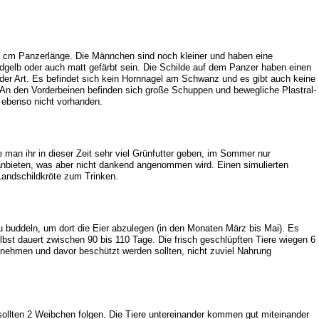
3 cm Panzerlänge. Die Männchen sind noch kleiner und haben eine
dgelb oder auch matt gefärbt sein. Die Schilde auf dem Panzer haben einen
der Art. Es befindet sich kein Hornnagel am Schwanz und es gibt auch keine
 An den Vorderbeinen befinden sich große Schuppen und bewegliche Plastral-
 ebenso nicht vorhanden.
e man ihr in dieser Zeit sehr viel Grünfutter geben, im Sommer nur
anbieten, was aber nicht dankend angenommen wird. Einen simulierten
Landschildkröte zum Trinken.
u buddeln, um dort die Eier abzulegen (in den Monaten März bis Mai). Es
bst dauert zwischen 90 bis 110 Tage. Die frisch geschlüpften Tiere wiegen 6
ehmen und davor beschützt werden sollten, nicht zuviel Nahrung
ollten 2 Weibchen folgen. Die Tiere untereinander kommen gut miteinander