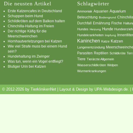
Die neusten Artikel
Schlagwörter
Erste Katzencafes in Deutschland
Aquarien
Aquarium
Ammoniak
Schuppen beim Hund
Beleuchtung
Chinchill
Bodengrund
Schildkröten auf dem Balkon halten
Durchfall
Ernährung
Fische
Haltun
Chinchilla-Haltung im Freien
Hunde
Hundes
Hundeerzie
Heizung
Der richtige Käfig für die
Innenfilte
Hundekrankheiten
Impfung
Meerschweinchen
Kaninchen
Katzen
Hornhautverletzungen bei Katzen
Katze
Wie viel Strafe muss bei einem Hund
Meerschweinch
Lungenentzündung
sein?
Parasiten
Reptilien
Schildkröte
Terr
Hundehaltung im Zwinger
Tiere
Tierärzte Allgemein
Was tun, wenn ein Vogel entfliegt?
Wasserschildkröten
Welpen
Blutiger Urin bei Katzen
Wurmerkrankungen
© 2012-2026 by TierklinikenNet | Layout & Design by
UPA-Webdesign.de
.
|