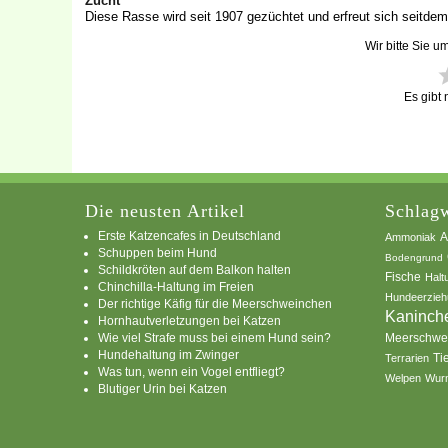
Zucht
Diese Rasse wird seit 1907 gezüchtet und erfreut sich seitdem 
Wir bitte Sie u
Es gibt
Die neusten Artikel
Schlagw
Erste Katzencafes in Deutschland
A
Ammoniak
Schuppen beim Hund
Bodengrund
Schildkröten auf dem Balkon halten
Fische
Halt
Chinchilla-Haltung im Freien
Hundeerzieh
Der richtige Käfig für die Meerschweinchen
Kaninch
Hornhautverletzungen bei Katzen
Wie viel Strafe muss bei einem Hund sein?
Meerschwe
Hundehaltung im Zwinger
Ti
Terrarien
Was tun, wenn ein Vogel entfliegt?
Welpen
Wur
Blutiger Urin bei Katzen