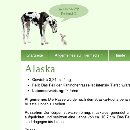
Startseite
Allgemeines zur Tiermedizin
Hunde
Alaska
Gewicht:
3,24 bis 4 kg
Fell:
Das Fell der Kaninchenrasse ist intensiv Tiefschwarz
Lebenserwartung:
9 Jahre
Allgemeines
Die Rasse wurde nach dem Alaska-Fuchs benannt 
Ausstellungen zu sehen.
Aussehen
Der Körper ist walzenförmig, muskulös, gerundet und
aufgerichtet und besitzen eine Länge von ca. 10,7 cm. Das Fel
sind dagegen iris-braun.