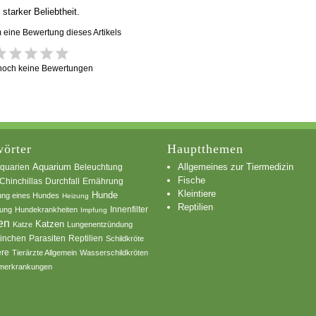
starker Beliebtheit.
m eine Bewertung dieses Artikels
 noch keine Bewertungen
örter
Hauptthemen
Allgemeines zur Tiermedizin
quarien
Aquarium
Beleuchtung
Fische
Chinchillas
Durchfall
Ernährung
Kleintiere
Hunde
ung eines Hundes
Heizung
Reptilien
Innenfilter
ung
Hundekrankheiten
Impfung
en
Katzen
Katze
Lungenentzündung
inchen
Parasiten
Reptilien
Schildkröte
ere
Tierärzte Allgemein
Wasserschildkröten
merkrankungen