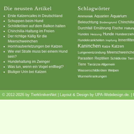
Die neusten Artikel
Schlagwörter
Erste Katzencafes in Deutschland
Aquarien
Aquarium
Ammoniak
Schuppen beim Hund
Beleuchtung
Chinchill
Bodengrund
Schildkröten auf dem Balkon halten
Durchfall
Ernährung
Fische
Haltun
Chinchilla-Haltung im Freien
Hunde
Hundes
Hundeerzie
Heizung
Der richtige Käfig für die
Innenfilte
Hundekrankheiten
Impfung
Meerschweinchen
Kaninchen
Katzen
Hornhautverletzungen bei Katzen
Katze
Wie viel Strafe muss bei einem Hund
Meerschweinch
Lungenentzündung
sein?
Parasiten
Reptilien
Schildkröte
Terr
Hundehaltung im Zwinger
Tiere
Tierärzte Allgemein
Was tun, wenn ein Vogel entfliegt?
Wasserschildkröten
Welpen
Blutiger Urin bei Katzen
Wurmerkrankungen
© 2012-2026 by TierklinikenNet | Layout & Design by
UPA-Webdesign.de
.
|