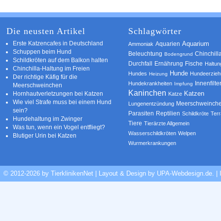
Die neusten Artikel
Schlagwörter
Erste Katzencafes in Deutschland
Aquarien
Aquarium
Ammoniak
Schuppen beim Hund
Beleuchtung
Chinchill
Bodengrund
Schildkröten auf dem Balkon halten
Durchfall
Ernährung
Fische
Haltun
Chinchilla-Haltung im Freien
Hunde
Hundes
Hundeerzie
Heizung
Der richtige Käfig für die
Innenfilte
Hundekrankheiten
Impfung
Meerschweinchen
Kaninchen
Katzen
Hornhautverletzungen bei Katzen
Katze
Wie viel Strafe muss bei einem Hund
Meerschweinch
Lungenentzündung
sein?
Parasiten
Reptilien
Schildkröte
Terr
Hundehaltung im Zwinger
Tiere
Tierärzte Allgemein
Was tun, wenn ein Vogel entfliegt?
Wasserschildkröten
Welpen
Blutiger Urin bei Katzen
Wurmerkrankungen
© 2012-2026 by TierklinikenNet | Layout & Design by
UPA-Webdesign.de
.
|