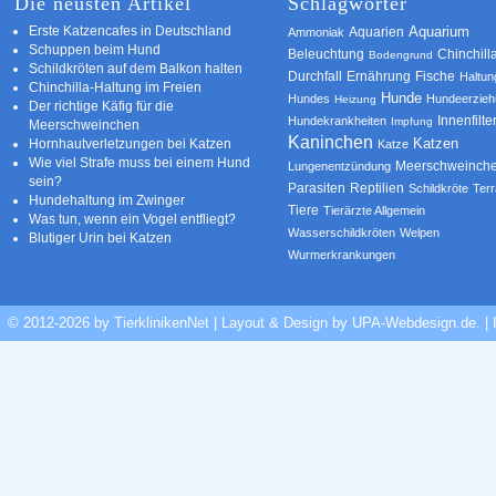
Die neusten Artikel
Schlagwörter
Erste Katzencafes in Deutschland
Aquarien
Aquarium
Ammoniak
Schuppen beim Hund
Beleuchtung
Chinchill
Bodengrund
Schildkröten auf dem Balkon halten
Durchfall
Ernährung
Fische
Haltun
Chinchilla-Haltung im Freien
Hunde
Hundes
Hundeerzie
Heizung
Der richtige Käfig für die
Innenfilte
Hundekrankheiten
Impfung
Meerschweinchen
Kaninchen
Katzen
Hornhautverletzungen bei Katzen
Katze
Wie viel Strafe muss bei einem Hund
Meerschweinch
Lungenentzündung
sein?
Parasiten
Reptilien
Schildkröte
Terr
Hundehaltung im Zwinger
Tiere
Tierärzte Allgemein
Was tun, wenn ein Vogel entfliegt?
Wasserschildkröten
Welpen
Blutiger Urin bei Katzen
Wurmerkrankungen
© 2012-2026 by TierklinikenNet | Layout & Design by
UPA-Webdesign.de
.
|