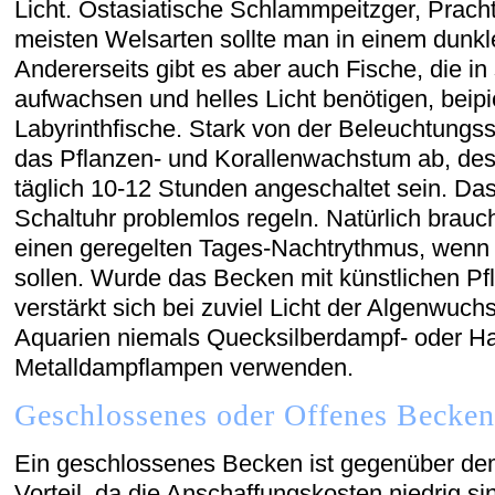
Licht. Ostasiatische Schlammpeitzger, Prach
meisten Welsarten sollte man in einem dunk
Andererseits gibt es aber auch Fische, die i
aufwachsen und helles Licht benötigen, beip
Labyrinthfische. Stark von der Beleuchtungs
das Pflanzen- und Korallenwachstum ab, desh
täglich 10-12 Stunden angeschaltet sein. Das
Schaltuhr problemlos regeln. Natürlich brauc
einen geregelten Tages-Nachtrythmus, wenn s
sollen. Wurde das Becken mit künstlichen Pf
verstärkt sich bei zuviel Licht der Algenwuch
Aquarien niemals Quecksilberdampf- oder H
Metalldampflampen verwenden.
Geschlossenes oder Offenes Becken
Ein geschlossenes Becken ist gegenüber de
Vorteil, da die Anschaffungskosten niedrig si