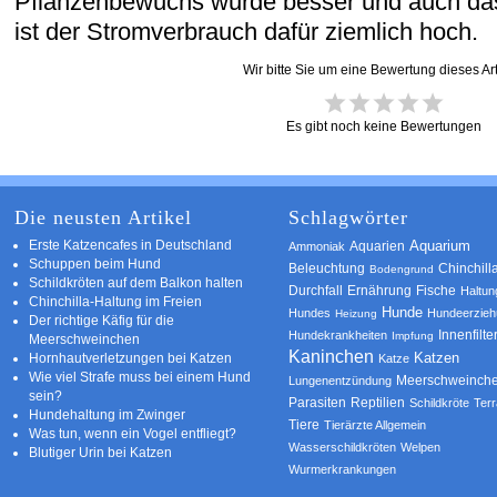
Pflanzenbewuchs wurde besser und auch das
ist der Stromverbrauch dafür ziemlich hoch.
Wir bitte Sie um eine Bewertung dieses Art
Es gibt noch keine Bewertungen
Die neusten Artikel
Schlagwörter
Erste Katzencafes in Deutschland
Aquarien
Aquarium
Ammoniak
Schuppen beim Hund
Beleuchtung
Chinchill
Bodengrund
Schildkröten auf dem Balkon halten
Durchfall
Ernährung
Fische
Haltun
Chinchilla-Haltung im Freien
Hunde
Hundes
Hundeerzie
Heizung
Der richtige Käfig für die
Innenfilte
Hundekrankheiten
Impfung
Meerschweinchen
Kaninchen
Katzen
Hornhautverletzungen bei Katzen
Katze
Wie viel Strafe muss bei einem Hund
Meerschweinch
Lungenentzündung
sein?
Parasiten
Reptilien
Schildkröte
Terr
Hundehaltung im Zwinger
Tiere
Tierärzte Allgemein
Was tun, wenn ein Vogel entfliegt?
Wasserschildkröten
Welpen
Blutiger Urin bei Katzen
Wurmerkrankungen