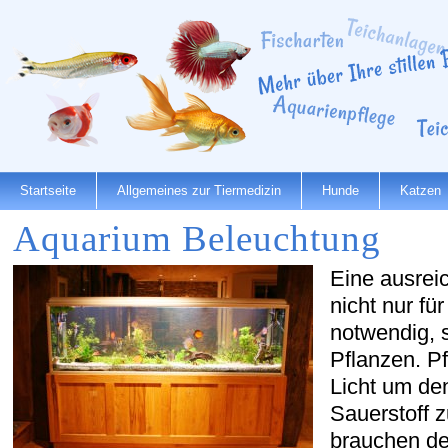
Startseite
Allgemeines zur Tiermedizin
Hunde
Katzen
Aquarium Beleuchtung
Eine ausrei
nicht nur fü
notwendig, 
Pflanzen. P
Licht um de
Sauerstoff z
brauchen de