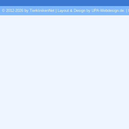
© 2012-2026 by TierklinikenNet | Layout & Design by
UPA-Webdesign.de
.
|