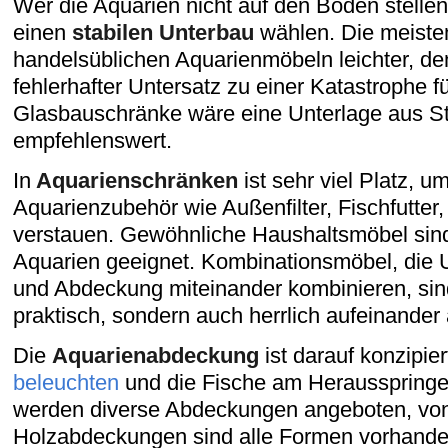
Wer die Aquarien nicht auf den Boden stelle
einen
stabilen Unterbau
wählen. Die meisten
handelsüblichen Aquarienmöbeln leichter, den
fehlerhafter Untersatz zu einer Katastrophe f
Glasbauschränke wäre eine Unterlage aus St
empfehlenswert.
In
Aquarienschränken
ist sehr viel Platz, u
Aquarienzubehör wie Außenfilter, Fischfutter, 
verstauen. Gewöhnliche Haushaltsmöbel sind 
Aquarien geeignet. Kombinationsmöbel, die 
und Abdeckung miteinander kombinieren, sind
praktisch, sondern auch herrlich aufeinander
Die
Aquarienabdeckung
ist darauf konzipie
beleuchten
und die Fische am Herausspringe
werden diverse Abdeckungen angeboten, von 
Holzabdeckungen sind alle Formen vorhande