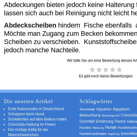
Abdeckungen bieten jedoch keine Halterung 
lassen sich auch bei Reinigung nicht leicht
Abdeckscheiben
hindern Fische ebenfalls 
Möchte man Zugang zum Becken bekommen, 
Scheiben zu verschieben. Kunststoffscheiben
jedoch manche Nachteile.
Wir bitte Sie um eine Bewertung dieses Art
Es gibt noch keine Bewertungen
Die neusten Artikel
Schlagwörter
Erste Katzencafes in Deutschland
Aquarien
Aquarium
Ammoniak
Schuppen beim Hund
Beleuchtung
Chinchill
Bodengrund
Schildkröten auf dem Balkon halten
Durchfall
Ernährung
Fische
Haltun
Chinchilla-Haltung im Freien
Hunde
Hundes
Hundeerzie
Heizung
Der richtige Käfig für die
Innenfilte
Hundekrankheiten
Impfung
Meerschweinchen