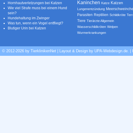
Kaninchen
Katzen
Hornhautverletzungen bei Katzen
Katze
Wie viel Strafe muss bei einem Hund
Meerschweinch
Lungenentzündung
sein?
Parasiten
Reptilien
Schildkröte
Terr
Hundehaltung im Zwinger
Tiere
Tierärzte Allgemein
Was tun, wenn ein Vogel entfliegt?
Wasserschildkröten
Welpen
Blutiger Urin bei Katzen
Wurmerkrankungen
© 2012-2026 by TierklinikenNet | Layout & Design by
UPA-Webdesign.de
.
|