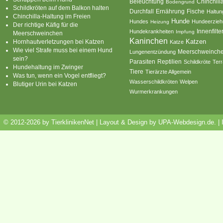
Beleuchtung
Chinchill
Bodengrund
Schildkröten auf dem Balkon halten
Durchfall
Ernährung
Fische
Haltun
Chinchilla-Haltung im Freien
Hunde
Hundes
Hundeerzie
Heizung
Der richtige Käfig für die
Innenfilte
Hundekrankheiten
Impfung
Meerschweinchen
Kaninchen
Katzen
Hornhautverletzungen bei Katzen
Katze
Wie viel Strafe muss bei einem Hund
Meerschweinch
Lungenentzündung
sein?
Parasiten
Reptilien
Schildkröte
Terr
Hundehaltung im Zwinger
Tiere
Tierärzte Allgemein
Was tun, wenn ein Vogel entfliegt?
Wasserschildkröten
Welpen
Blutiger Urin bei Katzen
Wurmerkrankungen
© 2012-2026 by TierklinikenNet | Layout & Design by
UPA-Webdesign.de
.
|