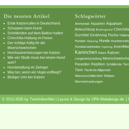
Die neusten Artikel
Schlagwörter
Erste Katzencafes in Deutschland
Aquarien
Aquarium
Ammoniak
Schuppen beim Hund
Beleuchtung
Chinchill
Bodengrund
Schildkröten auf dem Balkon halten
Durchfall
Ernährung
Fische
Haltun
Chinchilla-Haltung im Freien
Hunde
Hundes
Hundeerzie
Heizung
Der richtige Käfig für die
Innenfilte
Hundekrankheiten
Impfung
Meerschweinchen
Kaninchen
Katzen
Hornhautverletzungen bei Katzen
Katze
Wie viel Strafe muss bei einem Hund
Meerschweinch
Lungenentzündung
sein?
Parasiten
Reptilien
Schildkröte
Terr
Hundehaltung im Zwinger
Tiere
Tierärzte Allgemein
Was tun, wenn ein Vogel entfliegt?
Wasserschildkröten
Welpen
Blutiger Urin bei Katzen
Wurmerkrankungen
© 2012-2026 by TierklinikenNet | Layout & Design by
UPA-Webdesign.de
.
|