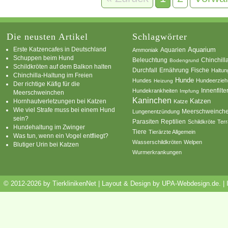
Die neusten Artikel
Schlagwörter
Erste Katzencafes in Deutschland
Aquarien
Aquarium
Ammoniak
Schuppen beim Hund
Beleuchtung
Chinchill
Bodengrund
Schildkröten auf dem Balkon halten
Durchfall
Ernährung
Fische
Haltun
Chinchilla-Haltung im Freien
Hunde
Hundes
Hundeerzie
Heizung
Der richtige Käfig für die
Innenfilte
Hundekrankheiten
Impfung
Meerschweinchen
Kaninchen
Katzen
Hornhautverletzungen bei Katzen
Katze
Wie viel Strafe muss bei einem Hund
Meerschweinch
Lungenentzündung
sein?
Parasiten
Reptilien
Schildkröte
Terr
Hundehaltung im Zwinger
Tiere
Tierärzte Allgemein
Was tun, wenn ein Vogel entfliegt?
Wasserschildkröten
Welpen
Blutiger Urin bei Katzen
Wurmerkrankungen
© 2012-2026 by TierklinikenNet | Layout & Design by
UPA-Webdesign.de
.
|