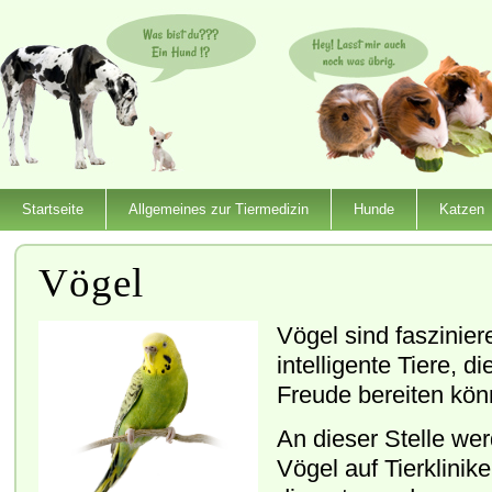
Startseite
Allgemeines zur Tiermedizin
Hunde
Katzen
Vögel
Vögel sind faszinie
intelligente Tiere, d
Freude bereiten kön
An dieser Stelle wer
Vögel auf Tierklinike