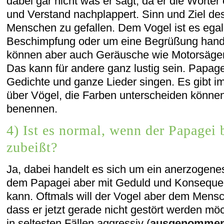
dabei gar nicht was er sagt, da er die Wörter
und Verstand nachplappert. Sinn und Ziel de
Menschen zu gefallen. Dem Vogel ist es egal
Beschimpfung oder um eine Begrüßung hande
können aber auch Geräusche wie Motorsägen
Das kann für andere ganz lustig sein. Papag
Gedichte und ganze Lieder singen. Es gibt i
über Vögel, die Farben unterscheiden könn
benennen.
4) Ist es normal, wenn der Papagei 
zubeißt?
Ja, dabei handelt es sich um ein anerzogene
dem Papagei aber mit Geduld und Konsequen
kann. Oftmals will der Vogel aber dem Mensc
dass er jetzt gerade nicht gestört werden möc
in seltesten Fällen aggressiv (
ausgenommen 