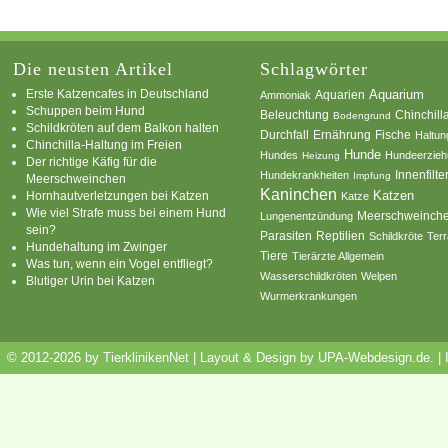
Die neusten Artikel
Schlagwörter
Erste Katzencafes in Deutschland
Aquarien
Aquarium
Ammoniak
Schuppen beim Hund
Beleuchtung
Chinchill
Bodengrund
Schildkröten auf dem Balkon halten
Durchfall
Ernährung
Fische
Haltun
Chinchilla-Haltung im Freien
Hunde
Hundes
Hundeerzie
Heizung
Der richtige Käfig für die
Innenfilte
Hundekrankheiten
Impfung
Meerschweinchen
Kaninchen
Katzen
Hornhautverletzungen bei Katzen
Katze
Wie viel Strafe muss bei einem Hund
Meerschweinch
Lungenentzündung
sein?
Parasiten
Reptilien
Schildkröte
Terr
Hundehaltung im Zwinger
Tiere
Tierärzte Allgemein
Was tun, wenn ein Vogel entfliegt?
Wasserschildkröten
Welpen
Blutiger Urin bei Katzen
Wurmerkrankungen
© 2012-2026 by TierklinikenNet | Layout & Design by
UPA-Webdesign.de
.
|