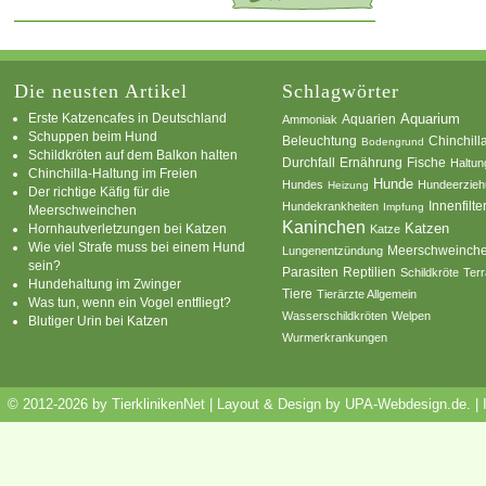
Die neusten Artikel
Schlagwörter
Erste Katzencafes in Deutschland
Aquarien
Aquarium
Ammoniak
Schuppen beim Hund
Beleuchtung
Chinchill
Bodengrund
Schildkröten auf dem Balkon halten
Durchfall
Ernährung
Fische
Haltun
Chinchilla-Haltung im Freien
Hunde
Hundes
Hundeerzie
Heizung
Der richtige Käfig für die
Innenfilte
Hundekrankheiten
Impfung
Meerschweinchen
Kaninchen
Katzen
Hornhautverletzungen bei Katzen
Katze
Wie viel Strafe muss bei einem Hund
Meerschweinch
Lungenentzündung
sein?
Parasiten
Reptilien
Schildkröte
Terr
Hundehaltung im Zwinger
Tiere
Tierärzte Allgemein
Was tun, wenn ein Vogel entfliegt?
Wasserschildkröten
Welpen
Blutiger Urin bei Katzen
Wurmerkrankungen
© 2012-2026 by TierklinikenNet | Layout & Design by
UPA-Webdesign.de
.
|