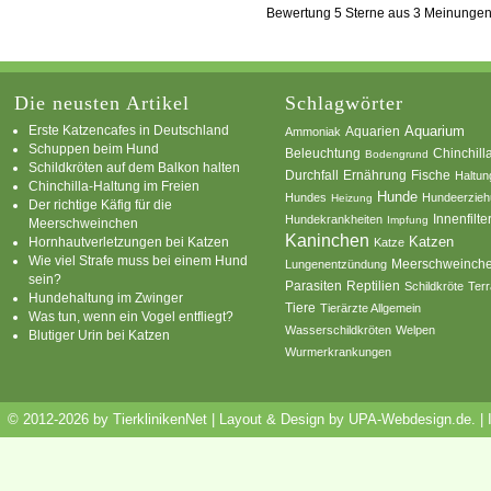
Bewertung
5
Sterne aus
3
Meinunge
Die neusten Artikel
Schlagwörter
Erste Katzencafes in Deutschland
Aquarien
Aquarium
Ammoniak
Schuppen beim Hund
Beleuchtung
Chinchill
Bodengrund
Schildkröten auf dem Balkon halten
Durchfall
Ernährung
Fische
Haltun
Chinchilla-Haltung im Freien
Hunde
Hundes
Hundeerzie
Heizung
Der richtige Käfig für die
Innenfilte
Hundekrankheiten
Impfung
Meerschweinchen
Kaninchen
Katzen
Hornhautverletzungen bei Katzen
Katze
Wie viel Strafe muss bei einem Hund
Meerschweinch
Lungenentzündung
sein?
Parasiten
Reptilien
Schildkröte
Terr
Hundehaltung im Zwinger
Tiere
Tierärzte Allgemein
Was tun, wenn ein Vogel entfliegt?
Wasserschildkröten
Welpen
Blutiger Urin bei Katzen
Wurmerkrankungen
© 2012-2026 by TierklinikenNet | Layout & Design by
UPA-Webdesign.de
.
|