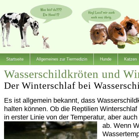
Startseite
Allgemeines zur Tiermedizin
Hunde
Katzen
Wasserschildkröten und Win
Der Winterschlaf bei Wassersch
Es ist allgemein bekannt, dass Wasserschild
halten können. Ob die Reptilien Winterschlaf 
in erster Linie von der Temperatur, aber auc
ab.
Wenn Was
Wassertempe