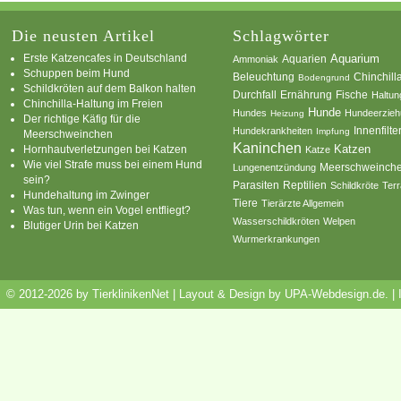
Die neusten Artikel
Schlagwörter
Erste Katzencafes in Deutschland
Aquarien
Aquarium
Ammoniak
Schuppen beim Hund
Beleuchtung
Chinchill
Bodengrund
Schildkröten auf dem Balkon halten
Durchfall
Ernährung
Fische
Haltun
Chinchilla-Haltung im Freien
Hunde
Hundes
Hundeerzie
Heizung
Der richtige Käfig für die
Innenfilte
Hundekrankheiten
Impfung
Meerschweinchen
Kaninchen
Katzen
Hornhautverletzungen bei Katzen
Katze
Wie viel Strafe muss bei einem Hund
Meerschweinch
Lungenentzündung
sein?
Parasiten
Reptilien
Schildkröte
Terr
Hundehaltung im Zwinger
Tiere
Tierärzte Allgemein
Was tun, wenn ein Vogel entfliegt?
Wasserschildkröten
Welpen
Blutiger Urin bei Katzen
Wurmerkrankungen
© 2012-2026 by TierklinikenNet | Layout & Design by
UPA-Webdesign.de
.
|