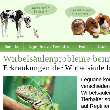
Startseite
Allgemeines zur Tiermedizin
Hunde
Katzen
Wirbelsäulenprobleme bei
Erkrankungen der Wirbelsäule 
Leguane kön
verschiede
Wirbelsäule
Tierhalter s
auf Reptilien