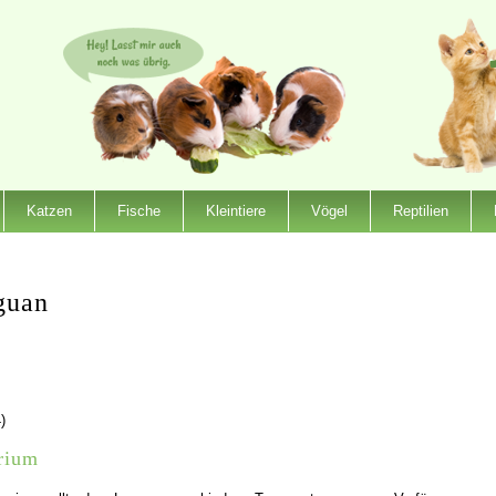
Katzen
Fische
Kleintiere
Vögel
Reptilien
guan
)
rium