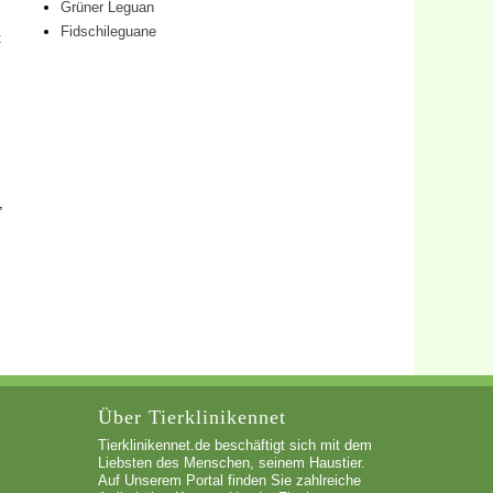
Grüner Leguan
Fidschileguane
t
,
Über Tierklinikennet
Tierklinikennet.de beschäftigt sich mit dem
Liebsten des Menschen, seinem Haustier.
Auf Unserem Portal finden Sie zahlreiche