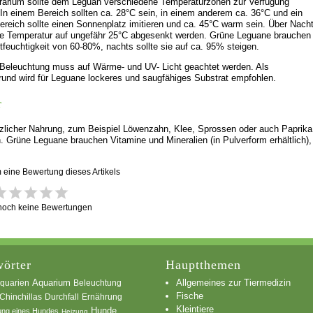
rarium sollte dem Leguan verschiedene Temperaturzonen zur Verfügung
. In einem Bereich sollten ca. 28°C sein, in einem anderem ca. 36°C und ein
 Bereich sollte einen Sonnenplatz imitieren und ca. 45°C warm sein. Über Nach
die Temperatur auf ungefähr 25°C abgesenkt werden. Grüne Leguane brauchen
ftfeuchtigkeit von 60-80%, nachts sollte sie auf ca. 95% steigen.
 Beleuchtung muss auf Wärme- und UV- Licht geachtet werden. Als
und wird für Leguane lockeres und saugfähiges Substrat empfohlen.
r
zlicher Nahrung, zum Beispiel Löwenzahn, Klee, Sprossen oder auch Paprika
. Grüne Leguane brauchen Vitamine und Mineralien (in Pulverform erhältlich),
m eine Bewertung dieses Artikels
 noch keine Bewertungen
örter
Hauptthemen
Allgemeines zur Tiermedizin
quarien
Aquarium
Beleuchtung
Fische
Chinchillas
Durchfall
Ernährung
Kleintiere
Hunde
ung eines Hundes
Heizung