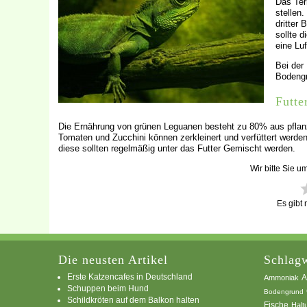
Das Ter
stellen
dritter
sollte 
eine Lu
Bei der
Bodengr
Futte
Die Ernährung von grünen Leguanen besteht zu 80% aus pflan
Tomaten und Zucchini können zerkleinert und verfüttert werden
diese sollten regelmäßig unter das Futter Gemischt werden.
Wir bitte Sie u
Es gibt
Die neusten Artikel
Schlagw
Erste Katzencafes in Deutschland
A
Ammoniak
Schuppen beim Hund
Bodengrund
Schildkröten auf dem Balkon halten
Fische
Halt