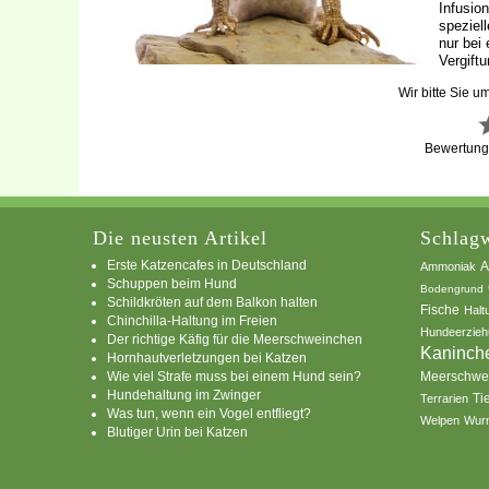
Infusio
speziel
nur bei
Vergift
Wir bitte Sie u
Bewertun
Die neusten Artikel
Schlagw
Erste Katzencafes in Deutschland
A
Ammoniak
Schuppen beim Hund
Bodengrund
Schildkröten auf dem Balkon halten
Fische
Halt
Chinchilla-Haltung im Freien
Hundeerzieh
Der richtige Käfig für die Meerschweinchen
Kaninch
Hornhautverletzungen bei Katzen
Wie viel Strafe muss bei einem Hund sein?
Meerschwe
Hundehaltung im Zwinger
Ti
Terrarien
Was tun, wenn ein Vogel entfliegt?
Welpen
Wur
Blutiger Urin bei Katzen