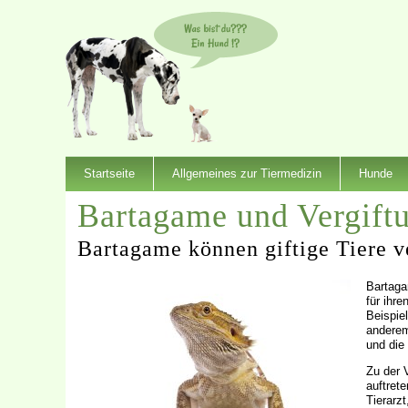
Startseite
Allgemeines zur Tiermedizin
Hunde
Bartagame und Vergift
Bartagame können giftige Tiere v
Bartaga
für ihr
Beispie
anderem
und die
Zu der 
auftrete
Tierarz