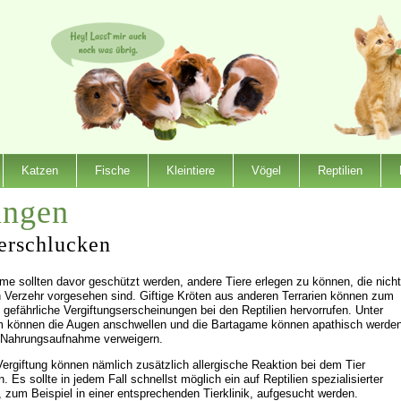
Katzen
Fische
Kleintiere
Vögel
Reptilien
ungen
erschlucken
me sollten davor geschützt werden, andere Tiere erlegen zu können, die nicht
en Verzehr vorgesehen sind. Giftige Kröten aus anderen Terrarien können zum
l gefährliche Vergiftungserscheinungen bei den Reptilien hervorrufen. Unter
 können die Augen anschwellen und die Bartagame können apathisch werde
 Nahrungsaufnahme verweigern.
Vergiftung können nämlich zusätzlich allergische Reaktion bei dem Tier
n. Es sollte in jedem Fall schnellst möglich ein auf Reptilien spezialisierter
t, zum Beispiel in einer entsprechenden Tierklinik, aufgesucht werden.