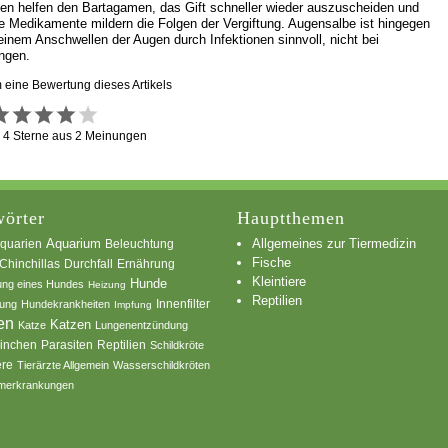
nen helfen den Bartagamen, das Gift schneller wieder auszuscheiden und
le Medikamente mildern die Folgen der Vergiftung. Augensalbe ist hingegen
 einem Anschwellen der Augen durch Infektionen sinnvoll, nicht bei
ungen.
m eine Bewertung dieses Artikels
g
4
Sterne aus
2
Meinungen
örter
Hauptthemen
Allgemeines zur Tiermedizin
quarien
Aquarium
Beleuchtung
Fische
Chinchillas
Durchfall
Ernährung
Kleintiere
Hunde
ung eines Hundes
Heizung
Reptilien
Innenfilter
ung
Hundekrankheiten
Impfung
en
Katzen
Katze
Lungenentzündung
inchen
Parasiten
Reptilien
Schildkröte
ere
Tierärzte Allgemein
Wasserschildkröten
merkrankungen