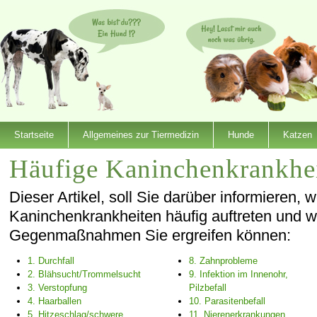
Startseite
Allgemeines zur Tiermedizin
Hunde
Katzen
Häufige Kaninchenkrankhe
Dieser Artikel, soll Sie darüber informieren, 
Kaninchenkrankheiten häufig auftreten und 
Gegenmaßnahmen Sie ergreifen können:
1. Durchfall
8. Zahnprobleme
2. Blähsucht/Trommelsucht
9. Infektion im Innenohr,
3. Verstopfung
Pilzbefall
4. Haarballen
10. Parasitenbefall
5. Hitzeschlag/schwere
11. Nierenerkrankungen