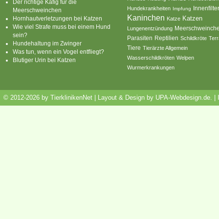
Der richtige Käfig für die
Innenfilte
Hundekrankheiten
Impfung
Meerschweinchen
Kaninchen
Katzen
Hornhautverletzungen bei Katzen
Katze
Wie viel Strafe muss bei einem Hund
Meerschweinch
Lungenentzündung
sein?
Parasiten
Reptilien
Schildkröte
Terr
Hundehaltung im Zwinger
Tiere
Tierärzte Allgemein
Was tun, wenn ein Vogel entfliegt?
Wasserschildkröten
Welpen
Blutiger Urin bei Katzen
Wurmerkrankungen
© 2012-2026 by TierklinikenNet | Layout & Design by
UPA-Webdesign.de
.
|