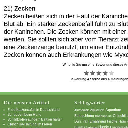
21)
Zecken
Zecken beißen sich in der Haut der Kaninche
Blut ab. Ein starker Zeckenbefall führt zu B
der Kaninchen. Die Zecken können mit einer
werden. Sie sollten sich aber vom Tierarzt z
eine Zeckenzange benutzt, um einer Entzün
Zecken können auch Erkrankungen wie Myxo
Wir bitte Sie um eine Bewertung dieses Art
Bewertung
4
Sterne aus
4
Meinunge
Die neusten Artikel
Schlagwörter
Erste Katzencafes in Deutschland
Aquarien
Aquarium
Ammoniak
Schuppen beim Hund
Beleuchtung
Chinchill
Bodengrund
Schildkröten auf dem Balkon halten
Durchfall
Ernährung
Fische
Haltun
Chinchilla-Haltung im Freien
Hunde
Hundes
Hundeerzie
Heizung