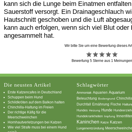
kann sich die Lunge beim Einatmen entfalten
Sauerstoff versorgt. Ein Drainageschlauch wi
Hautschnitt geschoben und die Luft abgesau
kann auch erfolgen, wenn sich viel Blut oder 
angesammelt hat.
Wir bitte Sie um eine Bewertung dieses Art
Bewertung
5
Sterne aus
1
Meinunge
Die neusten Artikel
Schlagwörter
Erste Katzencafes in Deutschland
Aquarien
Aquarium
Ammoniak
Schuppen beim Hund
Beleuchtung
Chinchill
Bodengrund
Schildkröten auf dem Balkon halten
Durchfall
Ernährung
Fische
Haltun
Chinchilla-Haltung im Freien
Hunde
Hundes
Hundeerzie
Heizung
Der richtige Käfig für die
Innenfilte
Hundekrankheiten
Impfung
Meerschweinchen
Kaninchen
Katzen
Hornhautverletzungen bei Katzen
Katze
Wie viel Strafe muss bei einem Hund
Meerschweinch
Lungenentzündung