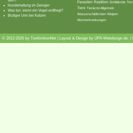
sein?
Parasiten
Reptilien
Schildkröte
Terr
Hundehaltung im Zwinger
Tiere
Tierärzte Allgemein
Was tun, wenn ein Vogel entfliegt?
Wasserschildkröten
Welpen
Blutiger Urin bei Katzen
Wurmerkrankungen
© 2012-2026 by TierklinikenNet | Layout & Design by
UPA-Webdesign.de
.
|