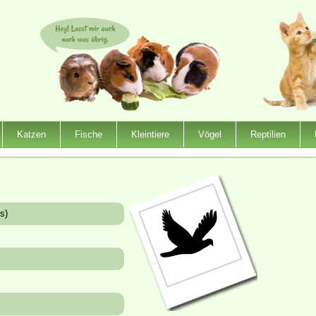
Katzen
Fische
Kleintiere
Vögel
Reptilien
s)