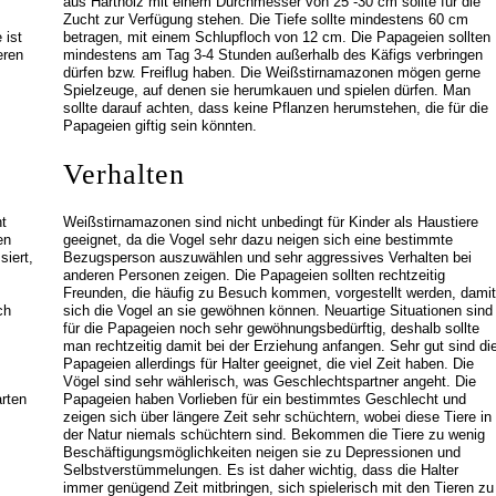
aus Hartholz mit einem Durchmesser von 25 -30 cm sollte für die
Zucht zur Verfügung stehen. Die Tiefe sollte mindestens 60 cm
 ist
betragen, mit einem Schlupfloch von 12 cm. Die Papageien sollten
eren
mindestens am Tag 3-4 Stunden außerhalb des Käfigs verbringen
dürfen bzw. Freiflug haben. Die Weißstirnamazonen mögen gerne
Spielzeuge, auf denen sie herumkauen und spielen dürfen. Man
sollte darauf achten, dass keine Pflanzen herumstehen, die für die
Papageien giftig sein könnten.
Verhalten
t
Weißstirnamazonen sind nicht unbedingt für Kinder als Haustiere
en
geeignet, da die Vogel sehr dazu neigen sich eine bestimmte
siert,
Bezugsperson auszuwählen und sehr aggressives Verhalten bei
anderen Personen zeigen. Die Papageien sollten rechtzeitig
Freunden, die häufig zu Besuch kommen, vorgestellt werden, damit
ch
sich die Vogel an sie gewöhnen können. Neuartige Situationen sind
für die Papageien noch sehr gewöhnungsbedürftig, deshalb sollte
man rechtzeitig damit bei der Erziehung anfangen. Sehr gut sind di
Papageien allerdings für Halter geeignet, die viel Zeit haben. Die
Vögel sind sehr wählerisch, was Geschlechtspartner angeht. Die
rten
Papageien haben Vorlieben für ein bestimmtes Geschlecht und
zeigen sich über längere Zeit sehr schüchtern, wobei diese Tiere in
der Natur niemals schüchtern sind. Bekommen die Tiere zu wenig
Beschäftigungsmöglichkeiten neigen sie zu Depressionen und
Selbstverstümmelungen. Es ist daher wichtig, dass die Halter
immer genügend Zeit mitbringen, sich spielerisch mit den Tieren zu