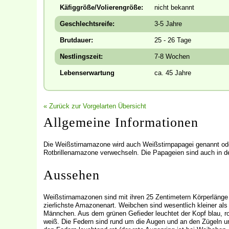
Käfiggröße/Volierengröße:
nicht bekannt
Geschlechtsreife:
3-5 Jahre
Brutdauer:
25 - 26 Tage
Nestlingszeit:
7-8 Wochen
Lebenserwartung
ca. 45 Jahre
« Zurück zur Vorgelarten Übersicht
Allgemeine Informationen
Die Weißstirnamazone wird auch Weißstirnpapagei genannt oder
Rotbrillenamazone verwechseln. Die Papageien sind auch in 
Aussehen
Weißstirnamazonen sind mit ihren 25 Zentimetern Körperlänge
zierlichste Amazonenart. Weibchen sind wesentlich kleiner als
Männchen. Aus dem grünen Gefieder leuchtet der Kopf blau, r
weiß. Die Federn sind rund um die Augen und an den Zügeln u