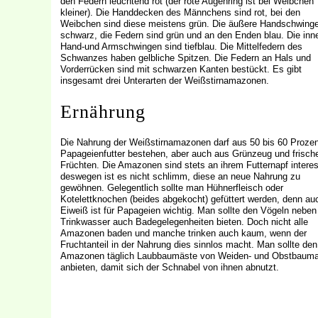
den Federn leuchtend rot (der rote Augenring ist bei Weibchen
kleiner). Die Handdecken des Männchens sind rot, bei den
Weibchen sind diese meistens grün. Die äußere Handschwinge
schwarz, die Federn sind grün und an den Enden blau. Die inn
Hand-und Armschwingen sind tiefblau. Die Mittelfedern des
Schwanzes haben gelbliche Spitzen. Die Federn an Hals und
Vorderrücken sind mit schwarzen Kanten bestückt. Es gibt
insgesamt drei Unterarten der Weißstirnamazonen.
Ernährung
Die Nahrung der Weißstirnamazonen darf aus 50 bis 60 Prozen
Papageienfutter bestehen, aber auch aus Grünzeug und frisch
Früchten. Die Amazonen sind stets an ihrem Futternapf interes
deswegen ist es nicht schlimm, diese an neue Nahrung zu
gewöhnen. Gelegentlich sollte man Hühnerfleisch oder
Kotelettknochen (beides abgekocht) gefüttert werden, denn au
Eiweiß ist für Papageien wichtig. Man sollte den Vögeln neben
Trinkwasser auch Badegelegenheiten bieten. Doch nicht alle
Amazonen baden und manche trinken auch kaum, wenn der
Fruchtanteil in der Nahrung dies sinnlos macht. Man sollte den
Amazonen täglich Laubbaumäste von Weiden- und Obstbauma
anbieten, damit sich der Schnabel von ihnen abnutzt.