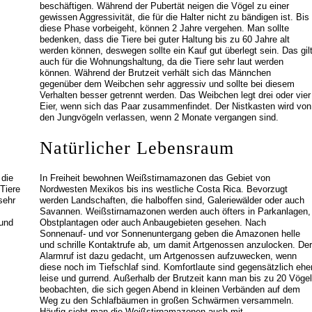
beschäftigen. Während der Pubertät neigen die Vögel zu einer
gewissen Aggressivität, die für die Halter nicht zu bändigen ist. Bis
diese Phase vorbeigeht, können 2 Jahre vergehen. Man sollte
bedenken, dass die Tiere bei guter Haltung bis zu 60 Jahre alt
werden können, deswegen sollte ein Kauf gut überlegt sein. Das gil
auch für die Wohnungshaltung, da die Tiere sehr laut werden
können. Während der Brutzeit verhält sich das Männchen
gegenüber dem Weibchen sehr aggressiv und sollte bei diesem
Verhalten besser getrennt werden. Das Weibchen legt drei oder vier
Eier, wenn sich das Paar zusammenfindet. Der Nistkasten wird von
den Jungvögeln verlassen, wenn 2 Monate vergangen sind.
Natürlicher Lebensraum
 die
In Freiheit bewohnen Weißstirnamazonen das Gebiet von
Tiere
Nordwesten Mexikos bis ins westliche Costa Rica. Bevorzugt
sehr
werden Landschaften, die halboffen sind, Galeriewälder oder auch
Savannen. Weißstirnamazonen werden auch öfters in Parkanlagen,
 und
Obstplantagen oder auch Anbaugebieten gesehen. Nach
Sonnenauf- und vor Sonnenuntergang geben die Amazonen helle
und schrille Kontaktrufe ab, um damit Artgenossen anzulocken. Der
Alarmruf ist dazu gedacht, um Artgenossen aufzuwecken, wenn
diese noch im Tiefschlaf sind. Komfortlaute sind gegensätzlich ehe
leise und gurrend. Außerhalb der Brutzeit kann man bis zu 20 Vögel
beobachten, die sich gegen Abend in kleinen Verbänden auf dem
Weg zu den Schlafbäumen in großen Schwärmen versammeln.
Häufig sieht man die Weißstirnamazonen auch mit