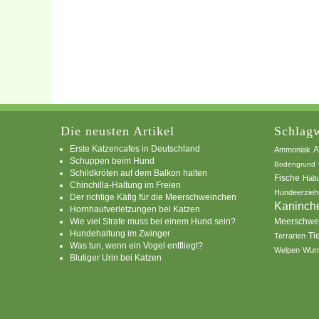
Die neusten Artikel
Schlagw
Erste Katzencafes in Deutschland
A
Ammoniak
Schuppen beim Hund
Bodengrund
Schildkröten auf dem Balkon halten
Fische
Halt
Chinchilla-Haltung im Freien
Hundeerzieh
Der richtige Käfig für die Meerschweinchen
Kaninch
Hornhautverletzungen bei Katzen
Wie viel Strafe muss bei einem Hund sein?
Meerschwe
Hundehaltung im Zwinger
Ti
Terrarien
Was tun, wenn ein Vogel entfliegt?
Welpen
Wur
Blutiger Urin bei Katzen