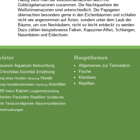
Goldzügelamazonen zusammen. Die Nachtquartiere der
Weißstirnamazonen sind unterschiedlich. Die Papageien
übernachten besonders gerne in den Eichenbäumen und schlafen
nicht wie angenommen auf Ästen, sondern unter dem Laub der
Bäume, um von Nesträubern, nicht so leicht entdeckt zu werden.
Dazu zählen beispielsweise Falken, Kapuziner-Affen, Schlangen,
Nasenbären und Eidechsen.
örter
Hauptthemen
Allgemeines zur Tiermedizin
quarien
Aquarium
Beleuchtung
Fische
Chinchillas
Durchfall
Ernährung
Kleintiere
Hunde
ung eines Hundes
Heizung
Reptilien
Innenfilter
ung
Hundekrankheiten
Impfung
en
Katzen
Katze
Lungenentzündung
inchen
Parasiten
Reptilien
Schildkröte
ere
Tierärzte Allgemein
Wasserschildkröten
merkrankungen