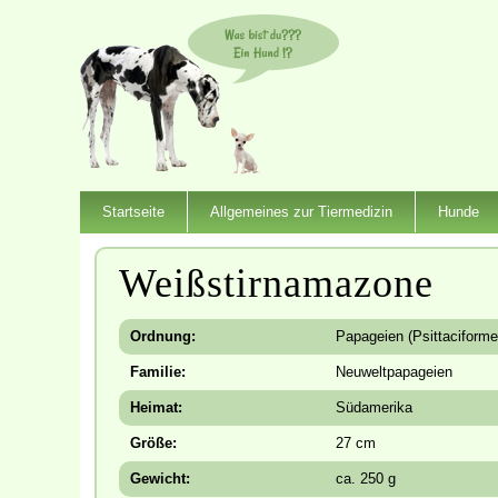
Startseite
Allgemeines zur Tiermedizin
Hunde
Weißstirnamazone
Ordnung:
Papageien (Psittaciforme
Familie:
Neuweltpapageien
Heimat:
Südamerika
Größe:
27 cm
Gewicht:
ca. 250 g