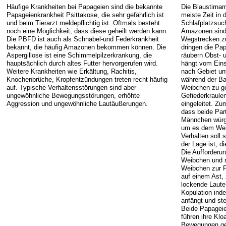
Häufige Krankheiten bei Papageien sind die bekannte
Die Blaustirnam
Papageienkrankheit Psittakose, die sehr gefährlich ist
meiste Zeit in
und beim Tierarzt meldepflichtig ist. Oftmals besteht
Schlafplatzsuc
noch eine Möglichkeit, dass diese geheilt werden kann.
Amazonen sind 
Die PBFD ist auch als Schnabel-und Federkrankheit
Wegstrecken z
bekannt, die häufig Amazonen bekommen können. Die
dringen die Pa
Aspergillose ist eine Schimmelpilzerkrankung, die
räubern Obst- 
hauptsächlich durch altes Futter hervorgerufen wird.
hängt vom Eins
Weitere Krankheiten wie Erkältung, Rachitis,
nach Gebiet un
Knochenbrüche, Kropfentzündungen treten recht häufig
während der Ba
auf. Typische Verhaltensstörungen sind aber
Weibchen zu ge
ungewöhnliche Bewegungsstörungen, erhöhte
Gefiederkraulen
Aggression und ungewöhnliche Lautäußerungen.
eingeleitet. Zu
dass beide Part
Männchen würgt
um es dem Weib
Verhalten soll
der Lage ist, 
Die Aufforderu
Weibchen und 
Weibchen zur Pa
auf einem Ast, 
lockende Laute
Kopulation ind
anfängt und st
Beide Papageie
führen ihre Kl
Bewegungen ge