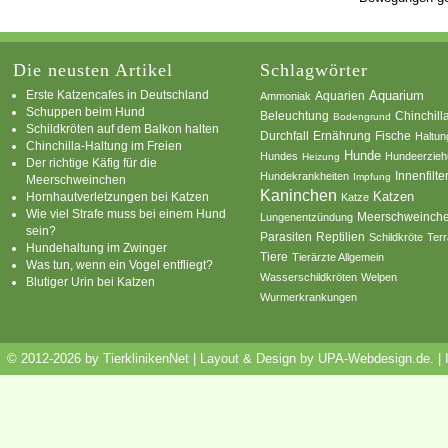
Die neusten Artikel
Schlagwörter
Erste Katzencafes in Deutschland
Aquarien
Aquarium
Ammoniak
Schuppen beim Hund
Beleuchtung
Chinchill
Bodengrund
Schildkröten auf dem Balkon halten
Durchfall
Ernährung
Fische
Haltun
Chinchilla-Haltung im Freien
Hunde
Hundes
Hundeerzie
Heizung
Der richtige Käfig für die
Innenfilte
Hundekrankheiten
Impfung
Meerschweinchen
Kaninchen
Katzen
Hornhautverletzungen bei Katzen
Katze
Wie viel Strafe muss bei einem Hund
Meerschweinch
Lungenentzündung
sein?
Parasiten
Reptilien
Schildkröte
Terr
Hundehaltung im Zwinger
Tiere
Tierärzte Allgemein
Was tun, wenn ein Vogel entfliegt?
Wasserschildkröten
Welpen
Blutiger Urin bei Katzen
Wurmerkrankungen
© 2012-2026 by TierklinikenNet | Layout & Design by
UPA-Webdesign.de
.
|