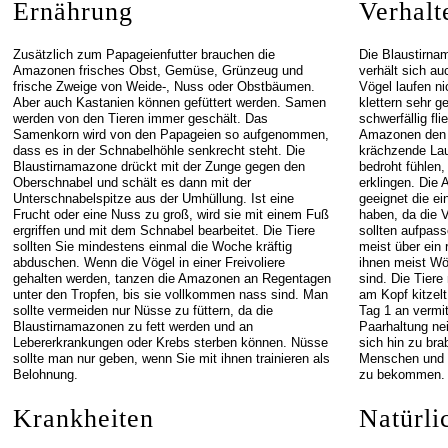
Ernährung
Verhalt
Zusätzlich zum Papageienfutter brauchen die
Die Blaustirna
Amazonen frisches Obst, Gemüse, Grünzeug und
verhält sich au
frische Zweige von Weide-, Nuss oder Obstbäumen.
Vögel laufen n
Aber auch Kastanien können gefüttert werden. Samen
klettern sehr g
werden von den Tieren immer geschält. Das
schwerfällig f
Samenkorn wird von den Papageien so aufgenommen,
Amazonen den T
dass es in der Schnabelhöhle senkrecht steht. Die
krächzende Lau
Blaustirnamazone drückt mit der Zunge gegen den
bedroht fühlen,
Oberschnabel und schält es dann mit der
erklingen. Die 
Unterschnabelspitze aus der Umhüllung. Ist eine
geeignet die 
Frucht oder eine Nuss zu groß, wird sie mit einem Fuß
haben, da die 
ergriffen und mit dem Schnabel bearbeitet. Die Tiere
sollten aufpas
sollten Sie mindestens einmal die Woche kräftig
meist über ein
abduschen. Wenn die Vögel in einer Freivoliere
ihnen meist Wö
gehalten werden, tanzen die Amazonen an Regentagen
sind. Die Tier
unter den Tropfen, bis sie vollkommen nass sind. Man
am Kopf kitzel
sollte vermeiden nur Nüsse zu füttern, da die
Tag 1 an vermit
Blaustirnamazonen zu fett werden und an
Paarhaltung ne
Lebererkrankungen oder Krebs sterben können. Nüsse
sich hin zu bra
sollte man nur geben, wenn Sie mit ihnen trainieren als
Menschen und t
Belohnung.
zu bekommen.
Krankheiten
Natürli