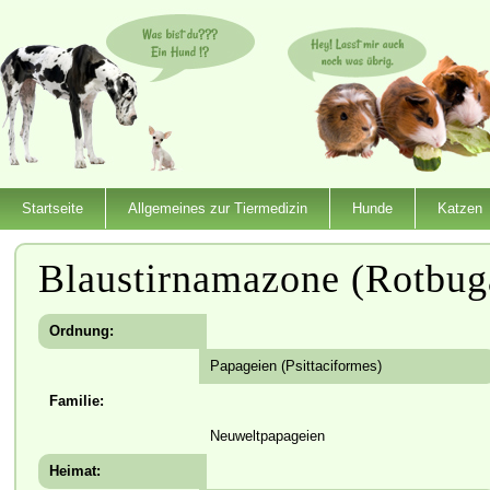
Startseite
Allgemeines zur Tiermedizin
Hunde
Katzen
Blaustirnamazone (Rotbu
Ordnung:
Papageien (Psittaciformes)
Familie:
Neuweltpapageien
Heimat: