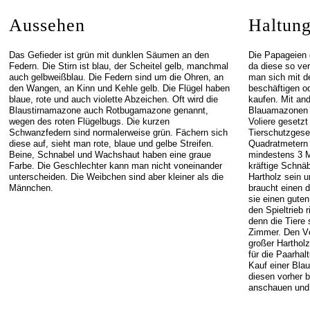
Aussehen
Haltung
Das Gefieder ist grün mit dunklen Säumen an den
Die Papageien 
Federn. Die Stirn ist blau, der Scheitel gelb, manchmal
da diese so ver
auch gelbweißblau. Die Federn sind um die Ohren, an
man sich mit d
den Wangen, an Kinn und Kehle gelb. Die Flügel haben
beschäftigen o
blaue, rote und auch violette Abzeichen. Oft wird die
kaufen. Mit an
Blaustirnamazone auch Rotbugamazone genannt,
Blauamazonen n
wegen des roten Flügelbugs. Die kurzen
Voliere gesetzt
Schwanzfedern sind normalerweise grün. Fächern sich
Tierschutzgese
diese auf, sieht man rote, blaue und gelbe Streifen.
Quadratmetern 
Beine, Schnabel und Wachshaut haben eine graue
mindestens 3 Mi
Farbe. Die Geschlechter kann man nicht voneinander
kräftige Schnäb
unterscheiden. Die Weibchen sind aber kleiner als die
Hartholz sein 
Männchen.
braucht einen 
sie einen gute
den Spieltrieb r
denn die Tiere
Zimmer. Den Vö
großer Hartholz
für die Paarhal
Kauf einer Bla
diesen vorher 
anschauen und 