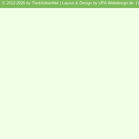
© 2012-2026 by TierklinikenNet | Layout & Design by
UPA-Webdesign.de
.
|