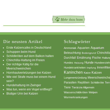
Die neusten Artikel
Schlagwörter
Erste Katzencafes in Deutschland
Aquarien
Aquarium
Ammoniak
Schuppen beim Hund
Beleuchtung
Chinchill
Bodengrund
Schildkröten auf dem Balkon halten
Durchfall
Ernährung
Fische
Haltun
Chinchilla-Haltung im Freien
Hunde
Hundes
Hundeerzie
Heizung
Der richtige Käfig für die
Innenfilte
Hundekrankheiten
Impfung
Meerschweinchen
Kaninchen
Katzen
Hornhautverletzungen bei Katzen
Katze
Wie viel Strafe muss bei einem Hund
Meerschweinch
Lungenentzündung
sein?
Parasiten
Reptilien
Schildkröte
Terr
Hundehaltung im Zwinger
Tiere
Tierärzte Allgemein
Was tun, wenn ein Vogel entfliegt?
Wasserschildkröten
Welpen
Blutiger Urin bei Katzen
Wurmerkrankungen