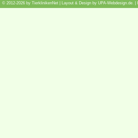
© 2012-2026 by TierklinikenNet | Layout & Design by
UPA-Webdesign.de
.
|