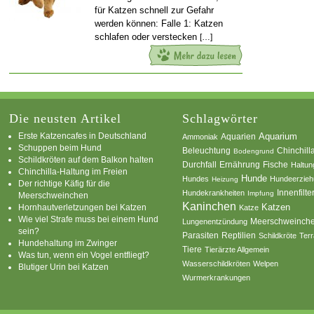
für Katzen schnell zur Gefahr
werden können: Falle 1: Katzen
schlafen oder verstecken
[…]
Die neusten Artikel
Schlagwörter
Erste Katzencafes in Deutschland
Aquarien
Aquarium
Ammoniak
Schuppen beim Hund
Beleuchtung
Chinchill
Bodengrund
Schildkröten auf dem Balkon halten
Durchfall
Ernährung
Fische
Haltun
Chinchilla-Haltung im Freien
Hunde
Hundes
Hundeerzie
Heizung
Der richtige Käfig für die
Innenfilte
Hundekrankheiten
Impfung
Meerschweinchen
Kaninchen
Katzen
Hornhautverletzungen bei Katzen
Katze
Wie viel Strafe muss bei einem Hund
Meerschweinch
Lungenentzündung
sein?
Parasiten
Reptilien
Schildkröte
Terr
Hundehaltung im Zwinger
Tiere
Tierärzte Allgemein
Was tun, wenn ein Vogel entfliegt?
Wasserschildkröten
Welpen
Blutiger Urin bei Katzen
Wurmerkrankungen