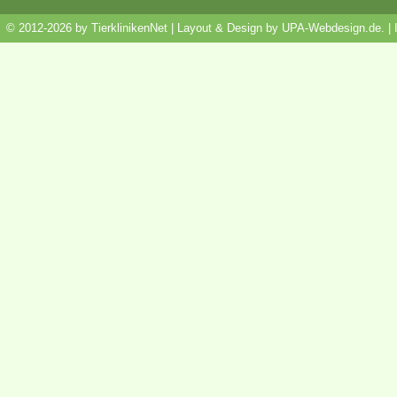
© 2012-2026 by TierklinikenNet | Layout & Design by
UPA-Webdesign.de
.
|