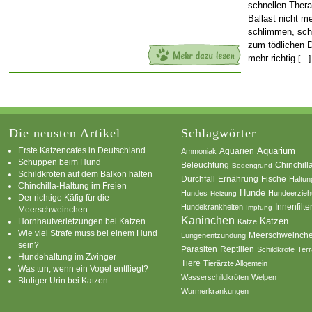
schnellen Thera
Ballast nicht m
schlimmen, sch
zum tödlichen 
mehr richtig
[…]
Die neusten Artikel
Schlagwörter
Erste Katzencafes in Deutschland
Aquarien
Aquarium
Ammoniak
Schuppen beim Hund
Beleuchtung
Chinchill
Bodengrund
Schildkröten auf dem Balkon halten
Durchfall
Ernährung
Fische
Haltun
Chinchilla-Haltung im Freien
Hunde
Hundes
Hundeerzie
Heizung
Der richtige Käfig für die
Innenfilte
Hundekrankheiten
Impfung
Meerschweinchen
Kaninchen
Katzen
Hornhautverletzungen bei Katzen
Katze
Wie viel Strafe muss bei einem Hund
Meerschweinch
Lungenentzündung
sein?
Parasiten
Reptilien
Schildkröte
Terr
Hundehaltung im Zwinger
Tiere
Tierärzte Allgemein
Was tun, wenn ein Vogel entfliegt?
Wasserschildkröten
Welpen
Blutiger Urin bei Katzen
Wurmerkrankungen