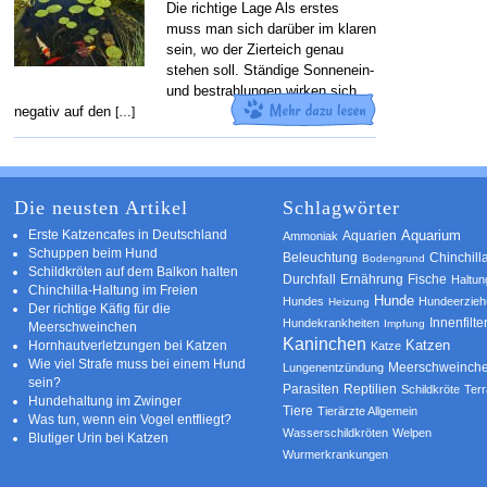
Die richtige Lage Als erstes
muss man sich darüber im klaren
sein, wo der Zierteich genau
stehen soll. Ständige Sonnenein-
und bestrahlungen wirken sich
negativ auf den
[…]
Die neusten Artikel
Schlagwörter
Erste Katzencafes in Deutschland
Aquarien
Aquarium
Ammoniak
Schuppen beim Hund
Beleuchtung
Chinchill
Bodengrund
Schildkröten auf dem Balkon halten
Durchfall
Ernährung
Fische
Haltun
Chinchilla-Haltung im Freien
Hunde
Hundes
Hundeerzie
Heizung
Der richtige Käfig für die
Innenfilte
Hundekrankheiten
Impfung
Meerschweinchen
Kaninchen
Katzen
Hornhautverletzungen bei Katzen
Katze
Wie viel Strafe muss bei einem Hund
Meerschweinch
Lungenentzündung
sein?
Parasiten
Reptilien
Schildkröte
Terr
Hundehaltung im Zwinger
Tiere
Tierärzte Allgemein
Was tun, wenn ein Vogel entfliegt?
Wasserschildkröten
Welpen
Blutiger Urin bei Katzen
Wurmerkrankungen