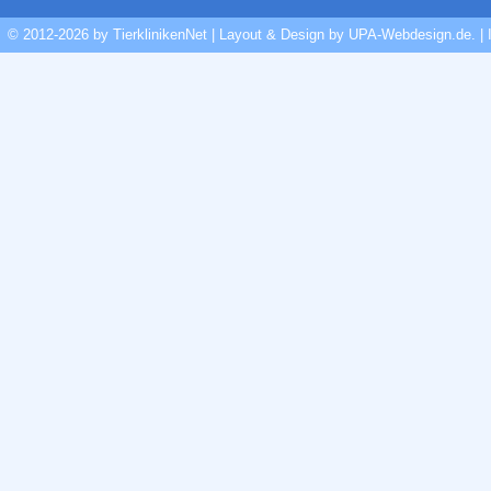
© 2012-2026 by TierklinikenNet | Layout & Design by
UPA-Webdesign.de
.
|