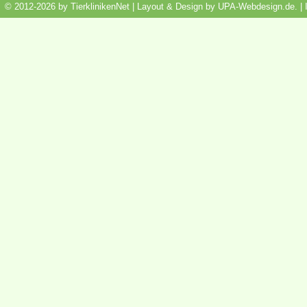
© 2012-2026 by TierklinikenNet | Layout & Design by
UPA-Webdesign.de
.
|