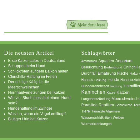
Die neusten Artikel
Schlagwörter
Erste Katzencafes in Deutschland
Aquarien
Aquarium
Ammoniak
Schuppen beim Hund
Beleuchtung
Chinchill
Bodengrund
Schildkröten auf dem Balkon halten
Durchfall
Ernährung
Fische
Haltun
Chinchilla-Haltung im Freien
Hunde
Hundes
Hundeerzie
Heizung
Der richtige Käfig für die
Innenfilte
Hundekrankheiten
Impfung
Meerschweinchen
Kaninchen
Katzen
Hornhautverletzungen bei Katzen
Katze
Wie viel Strafe muss bei einem Hund
Meerschweinch
Lungenentzündung
sein?
Parasiten
Reptilien
Schildkröte
Terr
Hundehaltung im Zwinger
Tiere
Tierärzte Allgemein
Was tun, wenn ein Vogel entfliegt?
Wasserschildkröten
Welpen
Blutiger Urin bei Katzen
Wurmerkrankungen