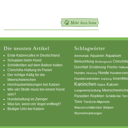
Die neusten Artikel
Schlagwörter
Erste Katzencafes in Deutschland
Aquarien
Aquarium
Ammoniak
Schuppen beim Hund
Beleuchtung
Chinchill
Bodengrund
Schildkröten auf dem Balkon halten
Durchfall
Ernährung
Fische
Haltun
Chinchilla-Haltung im Freien
Hunde
Hundes
Hundeerzie
Heizung
Der richtige Käfig für die
Innenfilte
Hundekrankheiten
Impfung
Meerschweinchen
Kaninchen
Katzen
Hornhautverletzungen bei Katzen
Katze
Wie viel Strafe muss bei einem Hund
Meerschweinch
Lungenentzündung
sein?
Parasiten
Reptilien
Schildkröte
Terr
Hundehaltung im Zwinger
Tiere
Tierärzte Allgemein
Was tun, wenn ein Vogel entfliegt?
Wasserschildkröten
Welpen
Blutiger Urin bei Katzen
Wurmerkrankungen