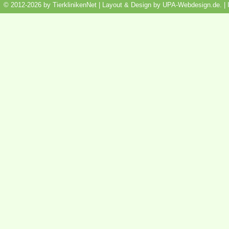
© 2012-2026 by TierklinikenNet | Layout & Design by
UPA-Webdesign.de
.
|