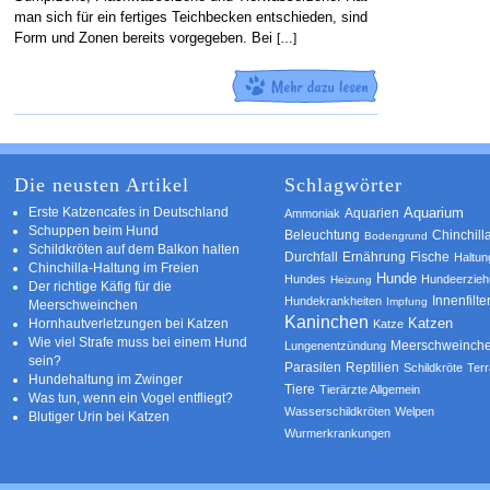
man sich für ein fertiges Teichbecken entschieden, sind
Form und Zonen bereits vorgegeben. Bei
[…]
Die neusten Artikel
Schlagwörter
Erste Katzencafes in Deutschland
Aquarien
Aquarium
Ammoniak
Schuppen beim Hund
Beleuchtung
Chinchill
Bodengrund
Schildkröten auf dem Balkon halten
Durchfall
Ernährung
Fische
Haltun
Chinchilla-Haltung im Freien
Hunde
Hundes
Hundeerzie
Heizung
Der richtige Käfig für die
Innenfilte
Hundekrankheiten
Impfung
Meerschweinchen
Kaninchen
Katzen
Hornhautverletzungen bei Katzen
Katze
Wie viel Strafe muss bei einem Hund
Meerschweinch
Lungenentzündung
sein?
Parasiten
Reptilien
Schildkröte
Terr
Hundehaltung im Zwinger
Tiere
Tierärzte Allgemein
Was tun, wenn ein Vogel entfliegt?
Wasserschildkröten
Welpen
Blutiger Urin bei Katzen
Wurmerkrankungen