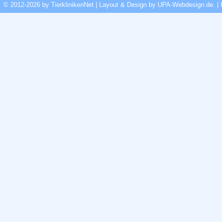
© 2012-2026 by TierklinikenNet | Layout & Design by
UPA-Webdesign.de
.
|