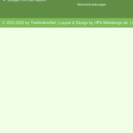
Wurmerkrankungen
© 2012-2026 by TierklinikenNet | Layout & Design by
UPA-Webdesign.de
.
|