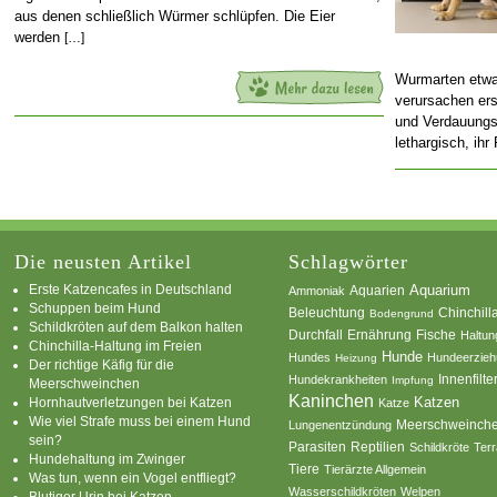
aus denen schließlich Würmer schlüpfen. Die Eier
werden
[…]
Wurmarten etwa
verursachen ers
und Verdauungs
lethargisch, ihr
Die neusten Artikel
Schlagwörter
Erste Katzencafes in Deutschland
Aquarien
Aquarium
Ammoniak
Schuppen beim Hund
Beleuchtung
Chinchill
Bodengrund
Schildkröten auf dem Balkon halten
Durchfall
Ernährung
Fische
Haltun
Chinchilla-Haltung im Freien
Hunde
Hundes
Hundeerzie
Heizung
Der richtige Käfig für die
Innenfilte
Hundekrankheiten
Impfung
Meerschweinchen
Kaninchen
Katzen
Hornhautverletzungen bei Katzen
Katze
Wie viel Strafe muss bei einem Hund
Meerschweinch
Lungenentzündung
sein?
Parasiten
Reptilien
Schildkröte
Terr
Hundehaltung im Zwinger
Tiere
Tierärzte Allgemein
Was tun, wenn ein Vogel entfliegt?
Wasserschildkröten
Welpen
Blutiger Urin bei Katzen