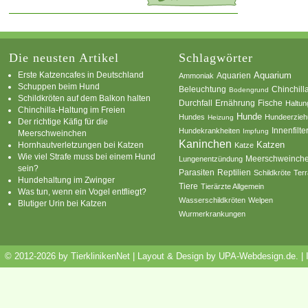
Die neusten Artikel
Schlagwörter
Erste Katzencafes in Deutschland
Aquarien
Aquarium
Ammoniak
Schuppen beim Hund
Beleuchtung
Chinchill
Bodengrund
Schildkröten auf dem Balkon halten
Durchfall
Ernährung
Fische
Haltun
Chinchilla-Haltung im Freien
Hunde
Hundes
Hundeerzie
Heizung
Der richtige Käfig für die
Innenfilte
Hundekrankheiten
Impfung
Meerschweinchen
Kaninchen
Katzen
Hornhautverletzungen bei Katzen
Katze
Wie viel Strafe muss bei einem Hund
Meerschweinch
Lungenentzündung
sein?
Parasiten
Reptilien
Schildkröte
Terr
Hundehaltung im Zwinger
Tiere
Tierärzte Allgemein
Was tun, wenn ein Vogel entfliegt?
Wasserschildkröten
Welpen
Blutiger Urin bei Katzen
Wurmerkrankungen
© 2012-2026 by TierklinikenNet | Layout & Design by
UPA-Webdesign.de
.
|