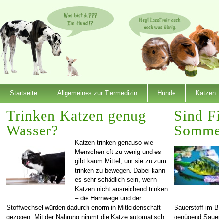
Startseite
Allgemeines zur Tiermedizin
Hunde
Katzen
Trinken Katzen genug
Sind F
Wasser?
Somme
Katzen trinken genauso wie
Menschen oft zu wenig und es
gibt kaum Mittel, um sie zu zum
trinken zu bewegen. Dabei kann
es sehr schädlich sein, wenn
Katzen nicht ausreichend trinken
– die Harnwege und der
Stoffwechsel würden dadurch enorm in Mitleidenschaft
Sauerstoff im B
gezogen. Mit der Nahrung nimmt die Katze automatisch
genügend Sauers