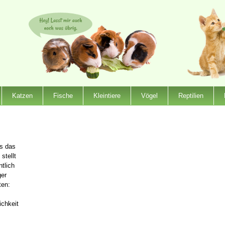
Katzen
Fische
Kleintiere
Vögel
Reptilien
es das
stellt
ntlich
ger
ten:
ichkeit