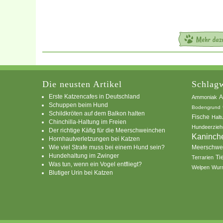
Die neusten Artikel
Schlagw
Erste Katzencafes in Deutschland
A
Ammoniak
Schuppen beim Hund
Bodengrund
Schildkröten auf dem Balkon halten
Fische
Halt
Chinchilla-Haltung im Freien
Hundeerzieh
Der richtige Käfig für die Meerschweinchen
Kaninch
Hornhautverletzungen bei Katzen
Wie viel Strafe muss bei einem Hund sein?
Meerschwe
Hundehaltung im Zwinger
Ti
Terrarien
Was tun, wenn ein Vogel entfliegt?
Welpen
Wur
Blutiger Urin bei Katzen