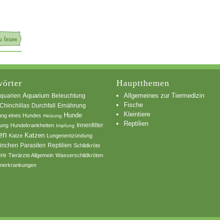
örter
Hauptthemen
Allgemeines zur Tiermedizin
quarien
Aquarium
Beleuchtung
Fische
Chinchillas
Durchfall
Ernährung
Kleintiere
Hunde
ung eines Hundes
Heizung
Reptilien
Innenfilter
ung
Hundekrankheiten
Impfung
en
Katzen
Katze
Lungenentzündung
inchen
Parasiten
Reptilien
Schildkröte
ere
Tierärzte Allgemein
Wasserschildkröten
merkrankungen