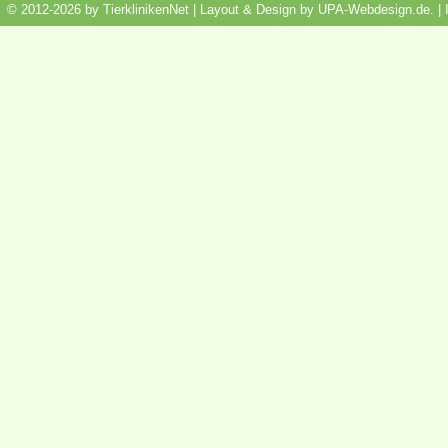
© 2012-2026 by TierklinikenNet | Layout & Design by
UPA-Webdesign.de
.
|