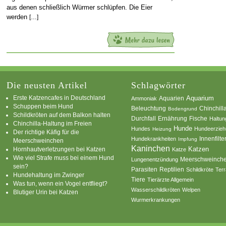
aus denen schließlich Würmer schlüpfen. Die Eier
werden
[…]
Die neusten Artikel
Schlagwörter
Erste Katzencafes in Deutschland
Aquarien
Aquarium
Ammoniak
Schuppen beim Hund
Beleuchtung
Chinchill
Bodengrund
Schildkröten auf dem Balkon halten
Durchfall
Ernährung
Fische
Haltun
Chinchilla-Haltung im Freien
Hunde
Hundes
Hundeerzie
Heizung
Der richtige Käfig für die
Innenfilte
Hundekrankheiten
Impfung
Meerschweinchen
Kaninchen
Katzen
Hornhautverletzungen bei Katzen
Katze
Wie viel Strafe muss bei einem Hund
Meerschweinch
Lungenentzündung
sein?
Parasiten
Reptilien
Schildkröte
Terr
Hundehaltung im Zwinger
Tiere
Tierärzte Allgemein
Was tun, wenn ein Vogel entfliegt?
Wasserschildkröten
Welpen
Blutiger Urin bei Katzen
Wurmerkrankungen