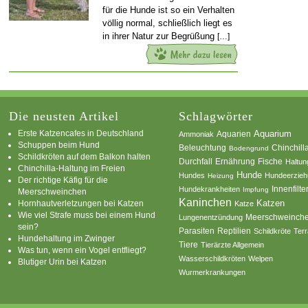
für die Hunde ist so ein Verhalten
völlig normal, schließlich liegt es
in ihrer Natur zur Begrüßung
[…]
Die neusten Artikel
Schlagwörter
Erste Katzencafes in Deutschland
Aquarien
Aquarium
Ammoniak
Schuppen beim Hund
Beleuchtung
Chinchill
Bodengrund
Schildkröten auf dem Balkon halten
Durchfall
Ernährung
Fische
Haltun
Chinchilla-Haltung im Freien
Hunde
Hundes
Hundeerzie
Heizung
Der richtige Käfig für die
Innenfilte
Hundekrankheiten
Impfung
Meerschweinchen
Kaninchen
Katzen
Hornhautverletzungen bei Katzen
Katze
Wie viel Strafe muss bei einem Hund
Meerschweinch
Lungenentzündung
sein?
Parasiten
Reptilien
Schildkröte
Terr
Hundehaltung im Zwinger
Tiere
Tierärzte Allgemein
Was tun, wenn ein Vogel entfliegt?
Wasserschildkröten
Welpen
Blutiger Urin bei Katzen
Wurmerkrankungen