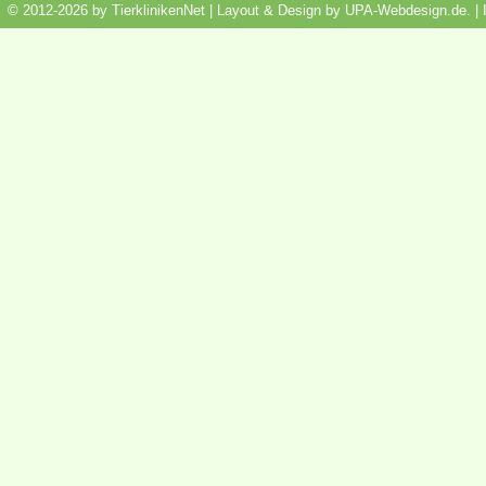
© 2012-2026 by TierklinikenNet | Layout & Design by
UPA-Webdesign.de
.
|