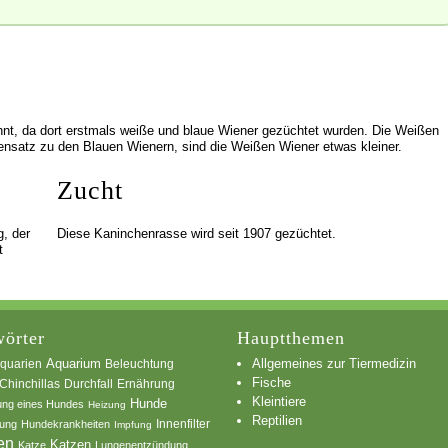
nt, da dort erstmals weiße und blaue Wiener gezüchtet wurden. Die Weißen
nsatz zu den Blauen Wienern, sind die Weißen Wiener etwas kleiner.
Zucht
g, der
Diese Kaninchenrasse wird seit 1907 gezüchtet.
t
örter
Hauptthemen
Allgemeines zur Tiermedizin
quarien
Aquarium
Beleuchtung
Fische
Chinchillas
Durchfall
Ernährung
Kleintiere
Hunde
ung eines Hundes
Heizung
Reptilien
Innenfilter
ung
Hundekrankheiten
Impfung
en
Katzen
Katze
Lungenentzündung