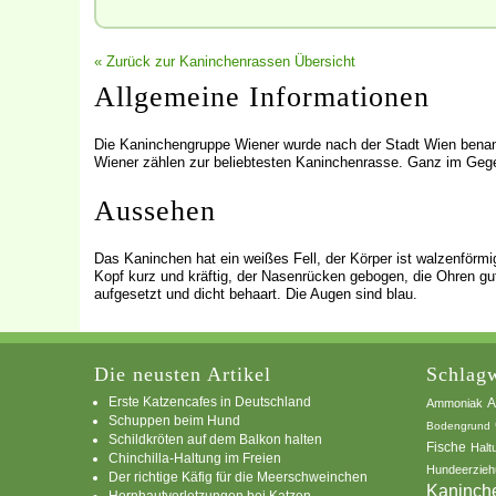
« Zurück zur Kaninchenrassen Übersicht
Allgemeine Informationen
Die Kaninchengruppe Wiener wurde nach der Stadt Wien benan
Wiener zählen zur beliebtesten Kaninchenrasse. Ganz im Gege
Aussehen
Das Kaninchen hat ein weißes Fell, der Körper ist walzenförmi
Kopf kurz und kräftig, der Nasenrücken gebogen, die Ohren gu
aufgesetzt und dicht behaart. Die Augen sind blau.
Die neusten Artikel
Schlagw
Erste Katzencafes in Deutschland
A
Ammoniak
Schuppen beim Hund
Bodengrund
Schildkröten auf dem Balkon halten
Fische
Halt
Chinchilla-Haltung im Freien
Hundeerzieh
Der richtige Käfig für die Meerschweinchen
Kaninch
Hornhautverletzungen bei Katzen