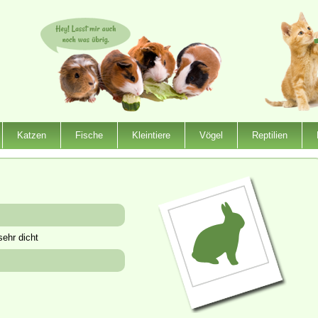
Katzen
Fische
Kleintiere
Vögel
Reptilien
sehr dicht