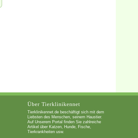
Über Tierklinikennet
Tierklinikennet.de beschäftigt sich mit dem
Liebsten des Menschen, seinem Haustier.
Auf Unserem Portal finden Sie zahlreiche
Artikel über Katzen, Hunde, Fische,
Tierkrankheiten usw.