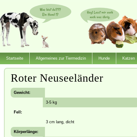
Startseite
Allgemeines zur Tiermedizin
Hunde
Katzen
Roter Neuseeländer
Gewicht:
3-5 kg
Fell:
3 cm lang, dicht
Körperlänge: