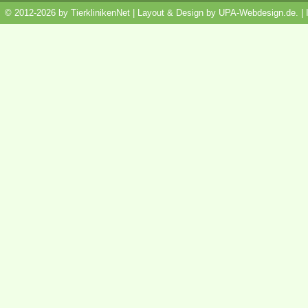
© 2012-2026 by TierklinikenNet | Layout & Design by
UPA-Webdesign.de
.
|