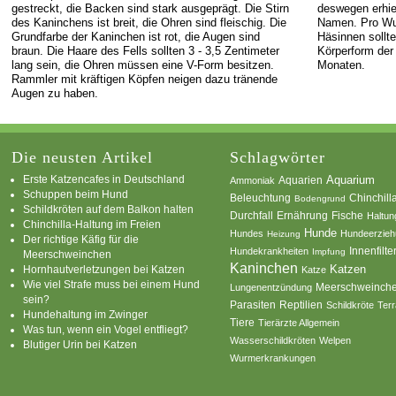
gestreckt, die Backen sind stark ausgeprägt. Die Stirn
deswegen erhiel
des Kaninchens ist breit, die Ohren sind fleischig. Die
Namen. Pro Wur
Grundfarbe der Kaninchen ist rot, die Augen sind
Häsinnen soll
braun. Die Haare des Fells sollten 3 - 3,5 Zentimeter
Körperform der 
lang sein, die Ohren müssen eine V-Form besitzen.
Monaten.
Rammler mit kräftigen Köpfen neigen dazu tränende
Augen zu haben.
Die neusten Artikel
Schlagwörter
Erste Katzencafes in Deutschland
Aquarien
Aquarium
Ammoniak
Schuppen beim Hund
Beleuchtung
Chinchill
Bodengrund
Schildkröten auf dem Balkon halten
Durchfall
Ernährung
Fische
Haltun
Chinchilla-Haltung im Freien
Hunde
Hundes
Hundeerzie
Heizung
Der richtige Käfig für die
Innenfilte
Hundekrankheiten
Impfung
Meerschweinchen
Kaninchen
Katzen
Hornhautverletzungen bei Katzen
Katze
Wie viel Strafe muss bei einem Hund
Meerschweinch
Lungenentzündung
sein?
Parasiten
Reptilien
Schildkröte
Terr
Hundehaltung im Zwinger
Tiere
Tierärzte Allgemein
Was tun, wenn ein Vogel entfliegt?
Wasserschildkröten
Welpen
Blutiger Urin bei Katzen
Wurmerkrankungen