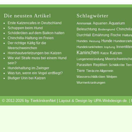
Die neusten Artikel
Schlagwörter
Erste Katzencafes in Deutschland
Aquarien
Aquarium
Ammoniak
Schuppen beim Hund
Beleuchtung
Chinchill
Bodengrund
Schildkröten auf dem Balkon halten
Durchfall
Ernährung
Fische
Haltun
Chinchilla-Haltung im Freien
Hunde
Hundes
Hundeerzie
Heizung
Der richtige Käfig für die
Innenfilte
Hundekrankheiten
Impfung
Meerschweinchen
Kaninchen
Katzen
Hornhautverletzungen bei Katzen
Katze
Wie viel Strafe muss bei einem Hund
Meerschweinch
Lungenentzündung
sein?
Parasiten
Reptilien
Schildkröte
Terr
Hundehaltung im Zwinger
Tiere
Tierärzte Allgemein
Was tun, wenn ein Vogel entfliegt?
Wasserschildkröten
Welpen
Blutiger Urin bei Katzen
Wurmerkrankungen
© 2012-2026 by TierklinikenNet | Layout & Design by
UPA-Webdesign.de
.
|