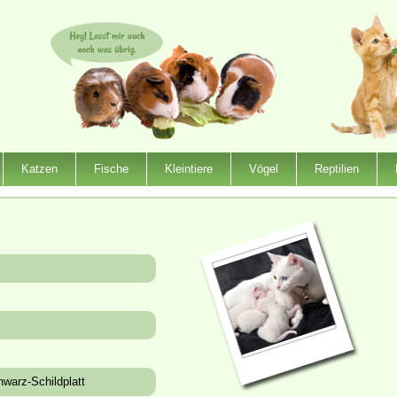
Katzen
Fische
Kleintiere
Vögel
Reptilien
warz-Schildplatt