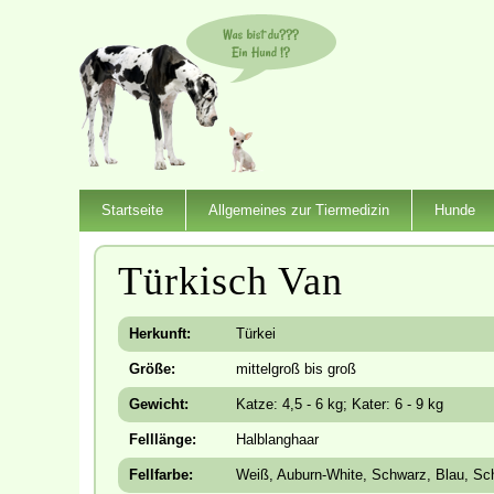
Startseite
Allgemeines zur Tiermedizin
Hunde
Türkisch Van
Herkunft:
Türkei
Größe:
mittelgroß bis groß
Gewicht:
Katze: 4,5 - 6 kg; Kater: 6 - 9 kg
Felllänge:
Halblanghaar
Fellfarbe:
Weiß, Auburn-White, Schwarz, Blau, Sch