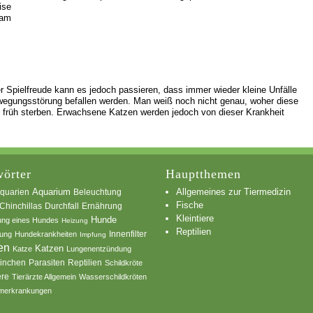
ise
 am
r Spielfreude kann es jedoch passieren, dass immer wieder kleine Unfälle
wegungsstörung befallen werden. Man weiß noch nicht genau, woher diese
 früh sterben. Erwachsene Katzen werden jedoch von dieser Krankheit
örter
Hauptthemen
Allgemeines zur Tiermedizin
quarien
Aquarium
Beleuchtung
Fische
Chinchillas
Durchfall
Ernährung
Kleintiere
Hunde
ung eines Hundes
Heizung
Reptilien
Innenfilter
ung
Hundekrankheiten
Impfung
en
Katzen
Katze
Lungenentzündung
inchen
Parasiten
Reptilien
Schildkröte
ere
Tierärzte Allgemein
Wasserschildkröten
merkrankungen