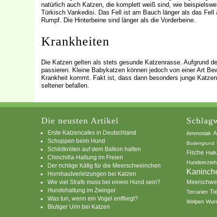
natürlich auch Katzen, die komplett weiß sind, wie beispielswe
Türkisch Vankedisi. Das Fell ist am Bauch länger als das Fell
Rumpf. Die Hinterbeine sind länger als die Vorderbeine.
Krankheiten
Die Katzen gelten als stets gesunde Katzenrasse. Aufgrund de
passieren. Kleine Babykatzen können jedoch von einer Art Be
Krankheit kommt. Fakt ist, dass dann besonders junge Katzen
seltener befallen.
Die neusten Artikel
Schlagw
Erste Katzencafes in Deutschland
A
Ammoniak
Schuppen beim Hund
Bodengrund
Schildkröten auf dem Balkon halten
Fische
Halt
Chinchilla-Haltung im Freien
Hundeerzieh
Der richtige Käfig für die Meerschweinchen
Kaninch
Hornhautverletzungen bei Katzen
Wie viel Strafe muss bei einem Hund sein?
Meerschwe
Hundehaltung im Zwinger
Ti
Terrarien
Was tun, wenn ein Vogel entfliegt?
Welpen
Wur
Blutiger Urin bei Katzen