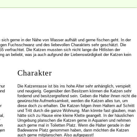
sich gerne in der Nähe von Wasser aufhält und gerne fischen geht. In der
bigen Fuchsschwanz und des liebevollen Charakters sehr geschätzt. Die
 verfrachtet. Die Katzen mussten sich nicht lange die Hitlisten der
ng an beliebt, was ja auch aufgrund der Liebenswürdigkeit der Katzen kein
Charakter
nur
Die Katzenrasse ist bis ins hohe Alter sehr anhänglich, verspielt
und
und neugierig. Gegenüber den Besitzern können die Katzen sehr
fordernd und besitzergreifend sein. Geben die Halter ihnen nicht die
gewünschte Aufmerksamkeit, werden die Katzen alles tun, um
r
diese doch zu erhalten. Die Katzen folgen ihren Haltern auf Schritt
und Tritt durch die ganze Wohnung. Man könnte fast glauben, man
al,
hätte sich zu Hause eine kleine Klette geangelt. In der häuslichen
r
Umgebung planschen die Katzen gerne in Aquarien und nehmen
en
auch gerne mal in Toiletten Platz. Wenn die Halter gerade in der
gen
Badewanne Platz genommen haben, dann möchten die Katzen
auch gerne mitplanschen. Also aufgepasst!