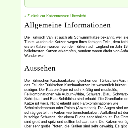
« Zurück zur Katzenrassen Übersicht
Allgemeine Informationen
Die Türkisch Van ist auch als Schwimmkatze bekannt, weil sie 
Türkei wurden die Katzen wegen ihres farbigen Fells, dem far
ersten Katzen wurden von der Türkei nach England im Jahr 1955
beliebtesten Katzen erkämpfen, sondern waren direkt von Anfa
Wunder war.
Aussehen
Die Türkischen Kurzhaarkatzen gleichen den Türkischen Van, 
das Fell der Türkischen Kurzhaarkatzen ist wesentlich kürzer 
seidiger. Der Katzenkörper ist sehr kräftig und muskulös,
Fellkombinationen wie Auburn-White, Schwarz, Blau, Schwarz-
Schildplatt und Blau-Schildblau sind erlaubt. Die Grundfarbe de
Katze ist weiß. Nicht erlaubt sind Farbkombinationen wie
Schokoladenbraun oder Points (Abzeichen). Die Augen sind ov
schräg gestellt in Farben wie bernsteinfarben. Auffallend ist de
buschige Schwanz, der einem Fuchs sehr ähnlich ist. Die Ohr
sind groß und spitz und sollten behaart sein. Die Katzen verfü
über sehr große Pfoten, die Krallen sind sehr gewaltig. Es gibt