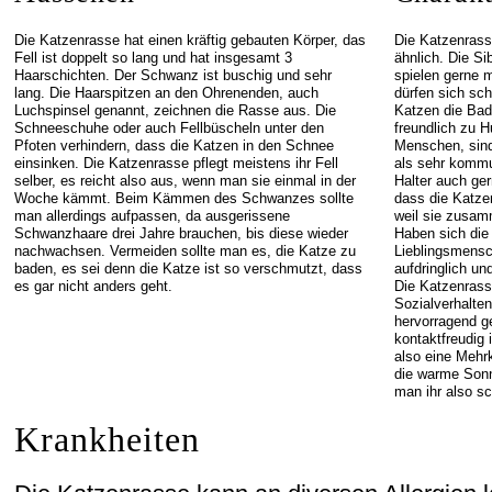
Die Katzenrasse hat einen kräftig gebauten Körper, das
Die Katzenrass
Fell ist doppelt so lang und hat insgesamt 3
ähnlich. Die S
Haarschichten. Der Schwanz ist buschig und sehr
spielen gerne 
lang. Die Haarspitzen an den Ohrenenden, auch
dürfen sich sch
Luchspinsel genannt, zeichnen die Rasse aus. Die
Katzen die Ba
Schneeschuhe oder auch Fellbüscheln unter den
freundlich zu H
Pfoten verhindern, dass die Katzen in den Schnee
Menschen, sind
einsinken. Die Katzenrasse pflegt meistens ihr Fell
als sehr kommu
selber, es reicht also aus, wenn man sie einmal in der
Halter auch ge
Woche kämmt. Beim Kämmen des Schwanzes sollte
dass die Katzen
man allerdings aufpassen, da ausgerissene
weil sie zusam
Schwanzhaare drei Jahre brauchen, bis diese wieder
Haben sich die
nachwachsen. Vermeiden sollte man es, die Katze zu
Lieblingsmensc
baden, es sei denn die Katze ist so verschmutzt, dass
aufdringlich un
es gar nicht anders geht.
Die Katzenrass
Sozialverhalten
hervorragend g
kontaktfreudig 
also eine Mehr
die warme Sonne
man ihr also sc
Krankheiten