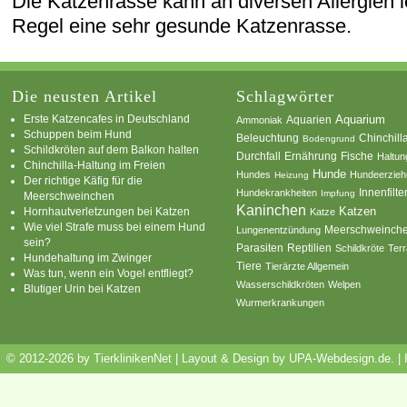
Die Katzenrasse kann an diversen Allergien le
Regel eine sehr gesunde Katzenrasse.
Die neusten Artikel
Schlagwörter
Erste Katzencafes in Deutschland
Aquarien
Aquarium
Ammoniak
Schuppen beim Hund
Beleuchtung
Chinchill
Bodengrund
Schildkröten auf dem Balkon halten
Durchfall
Ernährung
Fische
Haltun
Chinchilla-Haltung im Freien
Hunde
Hundes
Hundeerzie
Heizung
Der richtige Käfig für die
Innenfilte
Hundekrankheiten
Impfung
Meerschweinchen
Kaninchen
Katzen
Hornhautverletzungen bei Katzen
Katze
Wie viel Strafe muss bei einem Hund
Meerschweinch
Lungenentzündung
sein?
Parasiten
Reptilien
Schildkröte
Terr
Hundehaltung im Zwinger
Tiere
Tierärzte Allgemein
Was tun, wenn ein Vogel entfliegt?
Wasserschildkröten
Welpen
Blutiger Urin bei Katzen
Wurmerkrankungen
© 2012-2026 by TierklinikenNet | Layout & Design by
UPA-Webdesign.de
.
|