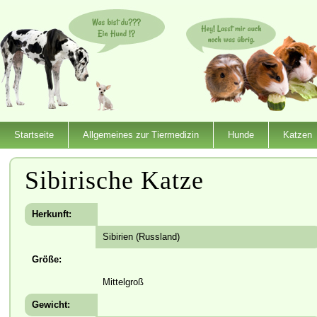
Startseite
Allgemeines zur Tiermedizin
Hunde
Katzen
Sibirische Katze
Herkunft:
Sibirien (Russland)
Größe:
Mittelgroß
Gewicht: